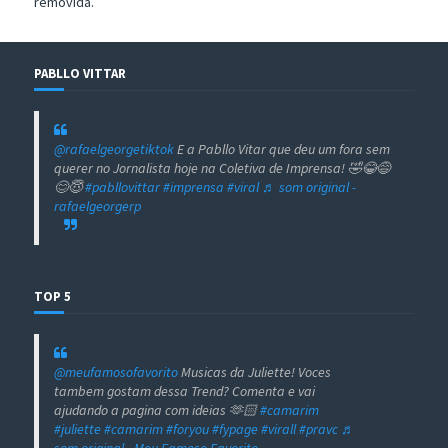
removida.
PABLLO VITTAR
@rafaelgeorgetiktok
E a Pabllo Vitar que deu um fora sem
querer no Jornalista hoje na Coletiva de Imprensa! 🤣😂😅
😊😇
#pabllovittar
#imprensa
#viral
♬ som original -
rafaelgeorgerp
TOP 5
@meufamosofavorito
Musicas da Juliette! Voces
tambem gostam dessa Trend? Comenta e vai
ajudando a pagina com ideias 🫶🏻
#camarim
#juliette
#camarim
#foryou
#fypage
#virall
#pravc
♬
som original - Meu Famoso Favorito