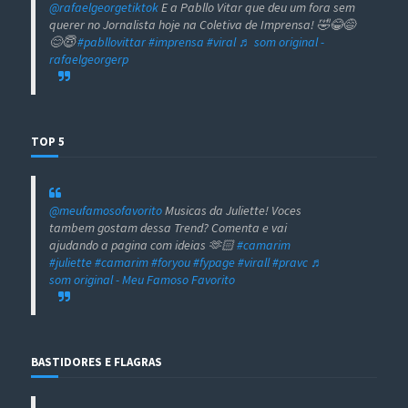
@rafaelgeorgetiktok
E a Pabllo Vitar que deu um fora sem
querer no Jornalista hoje na Coletiva de Imprensa! 🤣😂😅
😊😇
#pabllovittar
#imprensa
#viral
♬ som original -
rafaelgeorgerp
TOP 5
@meufamosofavorito
Musicas da Juliette! Voces
tambem gostam dessa Trend? Comenta e vai
ajudando a pagina com ideias 🫶🏻
#camarim
#juliette
#camarim
#foryou
#fypage
#virall
#pravc
♬
som original - Meu Famoso Favorito
BASTIDORES E FLAGRAS