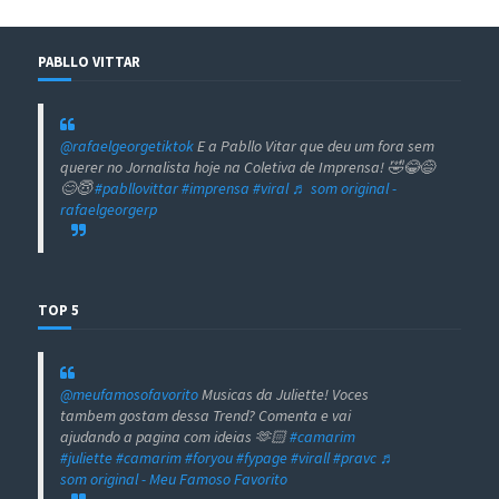
PABLLO VITTAR
@rafaelgeorgetiktok
E a Pabllo Vitar que deu um fora sem
querer no Jornalista hoje na Coletiva de Imprensa! 🤣😂😅
😊😇
#pabllovittar
#imprensa
#viral
♬ som original -
rafaelgeorgerp
TOP 5
@meufamosofavorito
Musicas da Juliette! Voces
tambem gostam dessa Trend? Comenta e vai
ajudando a pagina com ideias 🫶🏻
#camarim
#juliette
#camarim
#foryou
#fypage
#virall
#pravc
♬
som original - Meu Famoso Favorito