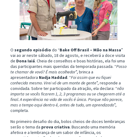
O
segundo episódio
do “
Bake Off Brasil – Mão na Massa
”
vai ao ar neste sábado, 18 de agosto, e receberá a doce visita
de
Dona Iaiá
. Cheia de conselhos e boas histórias, ela foi uma
das participantes mais queridas da temporada passada. “
Posso
te chamar de vovó? É mais acolhedor
”, brinca a
apresentadora
Nadja Haddad
. “
Foi assim que eu fiquei
conhecida mesmo. Virei vó de um monte de gente
”, responde a
convidada. Sobre ter participado da atração, ela declara: “
não
importa se vocês ficarem 1, 2, 3 programas ou se chegarem até a
final. A experiência na vida de vocês é única. Porque não parece,
mas o tempo aqui dentro é, antes de tudo, um aprendizado
”,
completa.
No primeiro desafio do dia, bolos cheios de doces lembranças
serão o tema da
prova criativa
. Buscando uma memória
afetiva e a lembrança de um sabor de infância, os