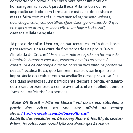
competidores terão duas horas para fazer um bolo em
homenagem às avós. A jurada
Beca Milano
traz como
inspiração um bolo com formato de máquina de costura e
massa feita com maçãs. “
Para mim vó representa valores,
aconchego, calor, compartilhar. Quer dizer: generosidade. O que
eu espero na obra que vocês vão fazer hoje é tudo isso
”,
destaca
Olivier Anquier
.
Já para o
desafio técnico
, os participantes terão duas horas
para reproduzir a textura de fios bordados na prova "Bolo
Almofada de Crochê". “
Esse é um bolo esculpido em formato de
almofada. A massa leva mel, especiarias e frutas secas. A
cobertura é de chantilly e o trabalhado de bico imita os pontos de
crochê
”, explica Beca, que também frisa aos participantes a
importância do acabamento na avaliação desta prova. Ao final
das duas avaliações, um participante deixará a tenda, enquanto
outro será presenteado com o avental azul e escolhido como o
“Mestre Confeiteiro” da semana.
“Bake Off Brasil – Mão na Massa” vai ao ar aos sábados, a
partir das 22h15, no SBT. Site oficial do reality
show:
http://www.sbt.com.br/bakeoffbrasil/
Exibição dos episódios no Discovery Home & Health, às sextas-
feiras, às 22h35 com reexibição aos domingos às 20h50.