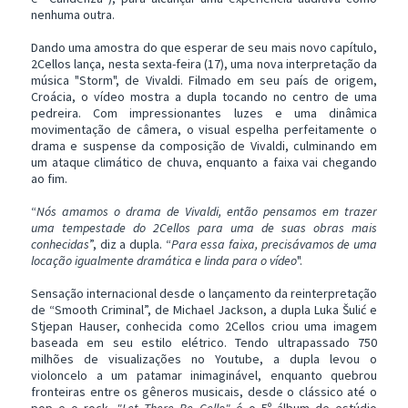
nenhuma outra.
Dando uma amostra do que esperar de seu mais novo capítulo,
2Cellos lança, nesta sexta-feira (17), uma nova interpretação da
música "Storm", de Vivaldi. Filmado em seu país de origem,
Croácia, o vídeo mostra a dupla tocando no centro de uma
pedreira. Com impressionantes luzes e uma dinâmica
movimentação de câmera, o visual espelha perfeitamente o
drama e suspense da composição de Vivaldi, culminando em
um ataque climático de chuva, enquanto a faixa vai chegando
ao fim.
“
Nós amamos o drama de Vivaldi, então pensamos em trazer
uma tempestade do 2Cellos para uma de suas obras mais
conhecidas
”, diz a dupla. “
Para essa faixa, precisávamos de uma
locação igualmente dramática e linda para o vídeo
".
Sensação internacional desde o lançamento da reinterpretação
de “Smooth Criminal”, de Michael Jackson, a dupla Luka Šulić e
Stjepan Hauser, conhecida como 2Cellos criou uma imagem
baseada em seu estilo elétrico. Tendo ultrapassado 750
milhões de visualizações no Youtube, a dupla levou o
violoncelo a um patamar inimaginável, enquanto quebrou
fronteiras entre os gêneros musicais, desde o clássico até o