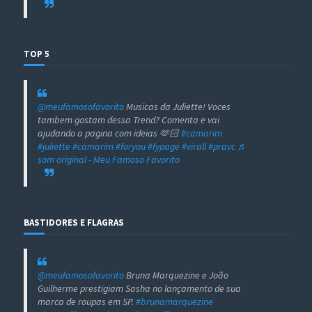
TOP 5
@meufamosofavorito
Musicas da Juliette! Voces
tambem gostam dessa Trend? Comenta e vai
ajudando a pagina com ideias 🫶🏻
#camarim
#juliette
#camarim
#foryou
#fypage
#virall
#pravc
♬
som original - Meu Famoso Favorito
BASTIDORES E FLAGRAS
@meufamosofavorito
Bruna Marquezine e João
Guilherme prestigiam Sasha no lançamento de sua
marca de roupas em SP.
#brunamarquezine