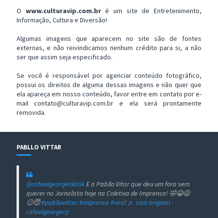
O
www.culturavip.com.br
é um site de Entretenimento,
Informação, Cultura e Diversão!
Algumas imagens que aparecem no site são de fontes
externas, e não reivindicamos nenhum crédito para si, a não
ser que assim seja especificado.
Se você é responsável por agenciar conteúdo fotográfico,
possui os direitos de alguma dessas imagens e não quer que
ela apareça em nosso conteúdo, favor entre em contato por e-
mail contato@culturavip.com.br e ela será prontamente
removida.
PABLLO VITTAR
@rafaelgeorgetiktok
E a Pabllo Vitar que deu um fora sem
querer no Jornalista hoje na Coletiva de Imprensa! 🤣😂😅
😊😇
#pabllovittar
#imprensa
#viral
♬ som original -
rafaelgeorgerp