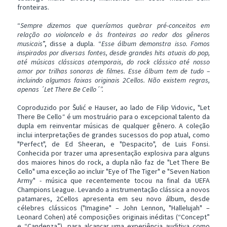
fronteiras.
“
Sempre dizemos que queríamos quebrar pré-conceitos em
relação ao violoncelo e às fronteiras ao redor dos gêneros
musicais
”, disse a dupla. “
Esse álbum demonstra isso. Fomos
inspirados por diversas fontes, desde grandes hits atuais do pop,
até músicas clássicas atemporais, do rock clássico até nosso
amor por trilhas sonoras de filmes. Esse álbum tem de tudo –
incluindo algumas faixas originais 2Cellos. Não existem regras,
apenas ´Let There Be Cello´”.
Coproduzido por Šulić e Hauser, ao lado de Filip Vidovic, "Let
There Be Cello
"
é um mostruário para o excepcional talento da
dupla em reinventar músicas de qualquer gênero. A coleção
inclui interpretações de grandes sucessos do pop atual, como
"Perfect", de Ed Sheeran, e "Despacito", de Luis Fonsi.
Conhecida por trazer uma apresentação explosiva para alguns
dos maiores hinos do rock, a dupla não faz de "Let There Be
Cello" uma exceção ao incluir "Eye of The Tiger" e "Seven Nation
Army" - música que recentemente tocou na final da UEFA
Champions League. Levando a instrumentação clássica a novos
patamares, 2Cellos apresenta em seu novo álbum, desde
célebres clássicos ("Imagine" – John Lennon, "Hallelujah" –
Leonard Cohen) até composições originais inéditas (“Concept”
e “Candenza”), para alcançar uma experiência auditiva como