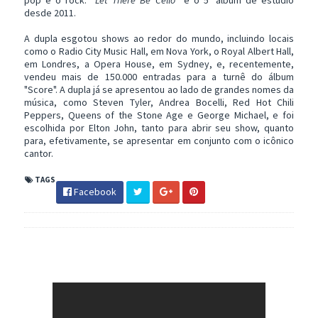
pop e o rock.
"Let There Be Cello"
é o 5º álbum de estúdio
desde 2011.
A dupla esgotou shows ao redor do mundo, incluindo locais
como o Radio City Music Hall, em Nova York, o Royal Albert Hall,
em Londres, a Opera House, em Sydney, e, recentemente,
vendeu mais de 150.000 entradas para a turnê do álbum
"Score". A dupla já se apresentou ao lado de grandes nomes da
música, como Steven Tyler, Andrea Bocelli, Red Hot Chili
Peppers, Queens of the Stone Age e George Michael, e foi
escolhida por Elton John, tanto para abrir seu show, quanto
para, efetivamente, se apresentar em conjunto com o icônico
cantor.
TAGS
Facebook