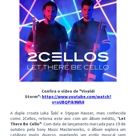
Confira o vídeo de "Vivaldi
Storm":
https://www.youtube.com/watch?
v=oUBQPIk9Wh8
A dupla croata Luka Šulić e Stjepan Hauser, mais conhecida
como 2Cellos, retorna este ano com um álbum inédito, "
Let
There Be Cello"
. Com data de lançamento marcada para 19 de
outubro pela Sony Music Masterworks, o álbum explora um
catálogo muito diverso, mantendo um estilo musical sem