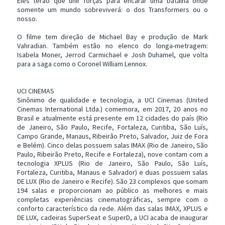
Eles terão que unir forças para encarar uma batalha onde
somente um mundo sobreviverá: o dos Transformers ou o
nosso.
O filme tem direção de Michael Bay e produção de Mark
Vahradian. Também estão no elenco do longa-metragem:
Isabela Moner, Jerrod Carmichael e Josh Duhamel, que volta
para a saga como o Coronel William Lennox.
UCI CINEMAS
Sinônimo de qualidade e tecnologia, a UCI Cinemas (United
Cinemas International Ltda.) comemora, em 2017, 20 anos no
Brasil e atualmente está presente em 12 cidades do país (Rio
de Janeiro, São Paulo, Recife, Fortaleza, Curitiba, São Luís,
Campo Grande, Manaus, Ribeirão Preto, Salvador, Juiz de Fora
e Belém). Cinco delas possuem salas IMAX (Rio de Janeiro, São
Paulo, Ribeirão Preto, Recife e Fortaleza), nove contam com a
tecnologia XPLUS (Rio de Janeiro, São Paulo, São Luís,
Fortaleza, Curitiba, Manaus e Salvador) e duas possuem salas
DE LUX (Rio de Janeiro e Recife). São 23 complexos que somam
194 salas e proporcionam ao público as melhores e mais
completas experiências cinematográficas, sempre com o
conforto característico da rede. Além das salas IMAX, XPLUS e
DE LUX, cadeiras SuperSeat e SuperD, a UCI acaba de inaugurar