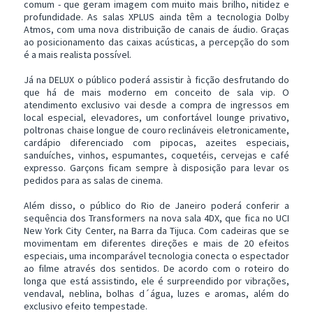
comum - que geram imagem com muito mais brilho, nitidez e
profundidade. As salas XPLUS ainda têm a tecnologia Dolby
Atmos, com uma nova distribuição de canais de áudio. Graças
ao posicionamento das caixas acústicas, a percepção do som
é a mais realista possível.
Já na DELUX o público poderá assistir à ficção desfrutando do
que há de mais moderno em conceito de sala vip. O
atendimento exclusivo vai desde a compra de ingressos em
local especial, elevadores, um confortável lounge privativo,
poltronas chaise longue de couro reclináveis eletronicamente,
cardápio diferenciado com pipocas, azeites especiais,
sanduíches, vinhos, espumantes, coquetéis, cervejas e café
expresso. Garçons ficam sempre à disposição para levar os
pedidos para as salas de cinema.
Além disso, o público do Rio de Janeiro poderá conferir a
sequência dos Transformers na nova sala 4DX, que fica no UCI
New York City Center, na Barra da Tijuca. Com cadeiras que se
movimentam em diferentes direções e mais de 20 efeitos
especiais, uma incomparável tecnologia conecta o espectador
ao filme através dos sentidos. De acordo com o roteiro do
longa que está assistindo, ele é surpreendido por vibrações,
vendaval, neblina, bolhas d´água, luzes e aromas, além do
exclusivo efeito tempestade.