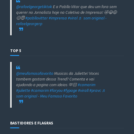
@rafaelgeorgetiktok
E a Pabllo Vitar que deu um fora sem
querer no Jornalista hoje na Coletiva de Imprensa! 🤣😂😅
😊😇
#pabllovittar
#imprensa
#viral
♬ som original -
rafaelgeorgerp
TOP 5
@meufamosofavorito
Musicas da Juliette! Voces
tambem gostam dessa Trend? Comenta e vai
ajudando a pagina com ideias 🫶🏻
#camarim
#juliette
#camarim
#foryou
#fypage
#virall
#pravc
♬
som original - Meu Famoso Favorito
BASTIDORES E FLAGRAS