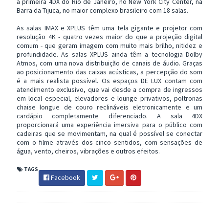
a primeira 4DX do Rio de Janeiro, no New York City Center, na
Barra da Tijuca, no maior complexo brasileiro com 18 salas.
As salas IMAX e XPLUS têm uma tela gigante e projetor com
resolução 4K - quatro vezes maior do que a projeção digital
comum - que geram imagem com muito mais brilho, nitidez e
profundidade. As salas XPLUS ainda têm a tecnologia Dolby
Atmos, com uma nova distribuição de canais de áudio. Graças
ao posicionamento das caixas acústicas, a percepção do som
é a mais realista possível. Os espaços DE LUX contam com
atendimento exclusivo, que vai desde a compra de ingressos
em local especial, elevadores e lounge privativos, poltronas
chaise longue de couro reclináveis eletronicamente e um
cardápio completamente diferenciado. A sala 4DX
proporcionará uma experiência imersiva para o público com
cadeiras que se movimentam, na qual é possível se conectar
com o filme através dos cinco sentidos, com sensações de
água, vento, cheiros, vibrações e outros efeitos.
TAGS
Facebook