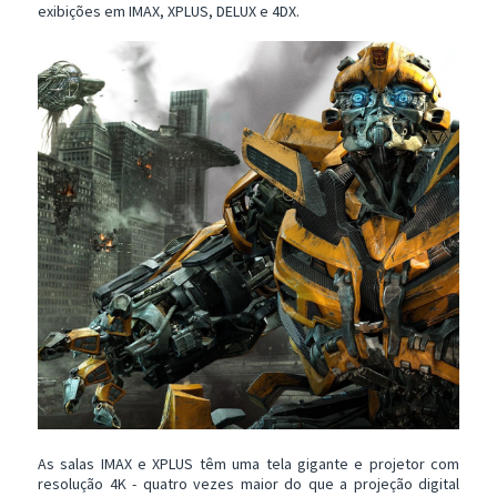
exibições em IMAX, XPLUS, DELUX e 4DX.
As salas IMAX e XPLUS têm uma tela gigante e projetor com
resolução 4K - quatro vezes maior do que a projeção digital