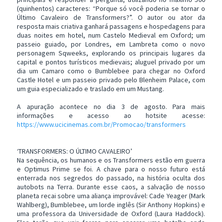
(quinhentos) caracteres: “Porque só você poderia se tornar o
Último Cavaleiro de Transformers?”. O autor ou ator da
resposta mais criativa ganhará passagens e hospedagens para
duas noites em hotel, num Castelo Medieval em Oxford; um
passeio guiado, por Londres, em Lambreta como o novo
personagem Sqweeks, explorando os principais lugares da
capital e pontos turísticos medievais; aluguel privado por um
dia um Camaro como o Bumblebee para chegar no Oxford
Castle Hotel e um passeio privado pelo Blenheim Palace, com
um guia especializado e traslado em um Mustang.
A apuração acontece no dia 3 de agosto. Para mais
informações e acesso ao hotsite acesse:
https://www.ucicinemas.com.br/Promocao/transformers
‘TRANSFORMERS: O ÚLTIMO CAVALEIRO’
Na sequência, os humanos e os Transformers estão em guerra
e Optimus Prime se foi. A chave para o nosso futuro está
enterrada nos segredos do passado, na história oculta dos
autobots na Terra. Durante esse caos, a salvação de nosso
planeta recai sobre uma aliança improvável: Cade Yeager (Mark
Wahlberg), Bumblebee, um lorde inglês (Sir Anthony Hopkins) e
uma professora da Universidade de Oxford (Laura Haddock).