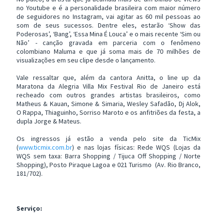
no Youtube e é a personalidade brasileira com maior número
de seguidores no Instagram, vai agitar as 60 mil pessoas ao
som de seus sucessos. Dentre eles, estarão ‘Show das
Poderosas’, ‘Bang’, ‘Essa Mina É Louca’ e o mais recente ‘Sim ou
Não’ - canção gravada em parceria com o fenômeno
colombiano Maluma e que já soma mais de 70 milhões de
visualizações em seu clipe desde o lançamento.
Vale ressaltar que, além da cantora Anitta, o line up da
Maratona da Alegria Villa Mix Festival Rio de Janeiro está
recheado com outros grandes artistas brasileiros, como
Matheus & Kauan, Simone & Simaria, Wesley Safadão, Dj Alok,
O Rappa, Thiaguinho, Sorriso Maroto e os anfitriões da festa, a
dupla Jorge & Mateus.
Os ingressos já estão a venda pelo site da TicMix
(
www.ticmix.com.br
) e nas lojas físicas: Rede WQS (Lojas da
WQS sem taxa: Barra Shopping / Tijuca Off Shopping / Norte
Shopping), Posto Piraque Lagoa e 021 Turismo (Av. Rio Branco,
181/702).
Serviço: