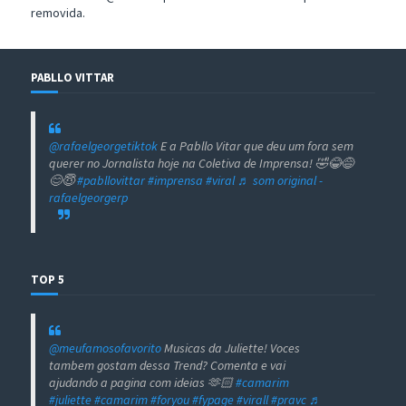
removida.
PABLLO VITTAR
@rafaelgeorgetiktok
E a Pabllo Vitar que deu um fora sem
querer no Jornalista hoje na Coletiva de Imprensa! 🤣😂😅
😊😇
#pabllovittar
#imprensa
#viral
♬ som original -
rafaelgeorgerp
TOP 5
@meufamosofavorito
Musicas da Juliette! Voces
tambem gostam dessa Trend? Comenta e vai
ajudando a pagina com ideias 🫶🏻
#camarim
#juliette
#camarim
#foryou
#fypage
#virall
#pravc
♬