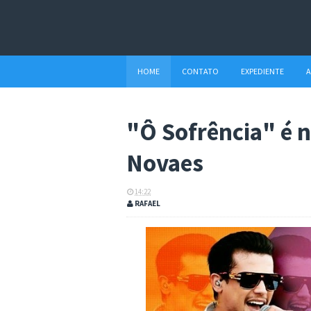
HOME
CONTATO
EXPEDIENTE
A
"Ô Sofrência" é n
Novaes
14:22
RAFAEL