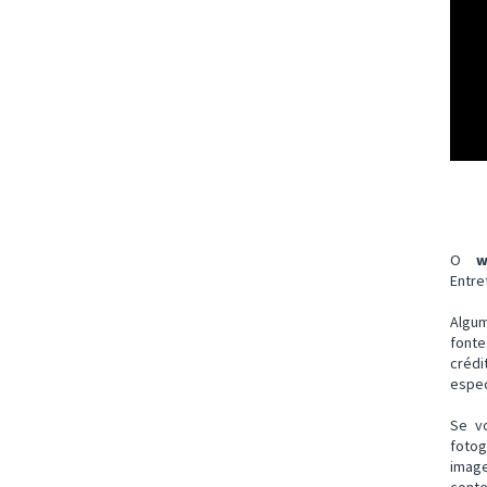
O
w
Entre
Algu
font
créd
espec
Se v
fotog
imag