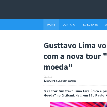
HOME
CONTATO
EXPEDIENTE
A
Gusttavo Lima vol
com a nova tour 
moeda"
15:10
EQUIPE CULTURA SAMPA
O cantor Gusttavo Lima fará única e p
Moeda" no Citibank Hall, em São Paulo. 