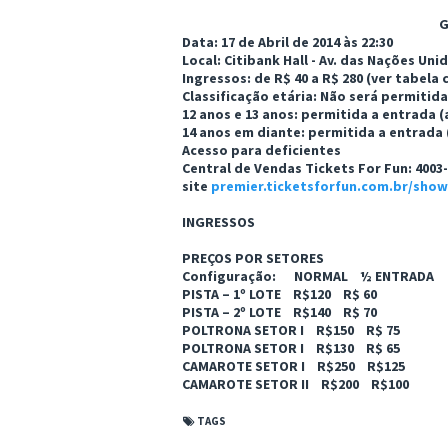
G
Data: 17 de Abril de 2014 às 22:30
Local: Citibank Hall - Av. das Nações Uni
Ingressos: de R$ 40 a R$ 280 (ver tabela
Classificação etária: Não será permitid
12 anos e 13 anos: permitida a entrada
14 anos em diante: permitida a entrad
Acesso para deficientes
Central de Vendas Tickets For Fun: 4003
site
premier.ticketsforfun.com.br/sho
INGRESSOS
PREÇOS POR SETORES
Configuração: NORMAL ½ ENTRADA
PISTA – 1º LOTE R$120 R$ 60
PISTA – 2º LOTE R$140 R$ 70
POLTRONA SETOR I R$150 R$ 75
POLTRONA SETOR I R$130 R$ 65
CAMAROTE SETOR I R$250 R$125
CAMAROTE SETOR II R$200 R$100
TAGS