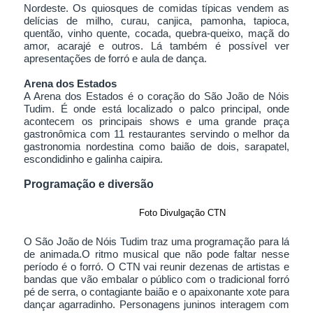
Nordeste. Os quiosques de comidas típicas vendem as
delícias de milho, curau, canjica, pamonha, tapioca,
quentão, vinho quente, cocada, quebra-queixo, maçã do
amor, acarajé e outros. Lá também é possível ver
apresentações de forró e aula de dança.
Arena dos Estados
A Arena dos Estados é o coração do São João de Nóis
Tudim. É onde está localizado o palco principal, onde
acontecem os principais shows e uma grande praça
gastronômica com 11 restaurantes servindo o melhor da
gastronomia nordestina como baião de dois, sarapatel,
escondidinho e galinha caipira.
Programação e diversão
Foto Divulgação CTN
O São João de Nóis Tudim traz uma programação para lá
de animada.O ritmo musical que não pode faltar nesse
período é o forró. O CTN vai reunir dezenas de artistas e
bandas que vão embalar o público com o tradicional forró
pé de serra, o contagiante baião e o apaixonante xote para
dançar agarradinho. Personagens juninos interagem com