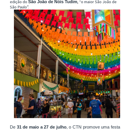
edição do
, “o maior São João de
São João de Nóis Tudim
São Paulo”.
De
31 de maio a 27 de julho
, o CTN promove uma festa