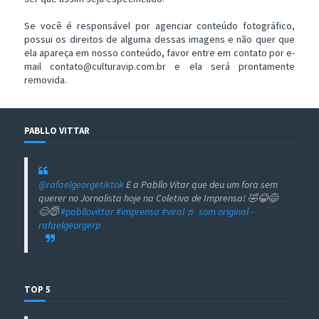
Se você é responsável por agenciar conteúdo fotográfico,
possui os direitos de alguma dessas imagens e não quer que
ela apareça em nosso conteúdo, favor entre em contato por e-
mail contato@culturavip.com.br e ela será prontamente
removida.
PABLLO VITTAR
@rafaelgeorgetiktok
E a Pabllo Vitar que deu um fora sem
querer no Jornalista hoje na Coletiva de Imprensa! 🤣😂😅
😊😇
#pabllovittar
#imprensa
#viral
♬ som original -
rafaelgeorgerp
TOP 5