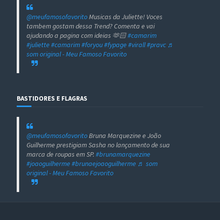
@meufamosofavorito
Musicas da Juliette! Voces
tambem gostam dessa Trend? Comenta e vai
ajudando a pagina com ideias 🫶🏻
#camarim
#juliette
#camarim
#foryou
#fypage
#virall
#pravc
♬
som original - Meu Famoso Favorito
BASTIDORES E FLAGRAS
@meufamosofavorito
Bruna Marquezine e João
Guilherme prestigiam Sasha no lançamento de sua
marca de roupas em SP.
#brunamarquezine
#joaoguilherme
#brunaejoaoguilherme
♬ som
original - Meu Famoso Favorito