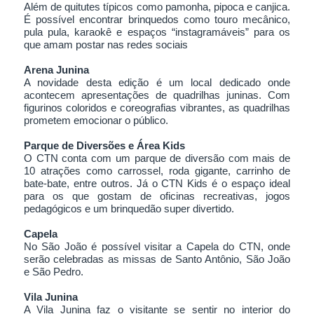
Além de quitutes típicos como pamonha, pipoca e canjica.
É possível encontrar brinquedos como touro mecânico,
pula pula, karaokê e espaços “instagramáveis” para os
que amam postar nas redes sociais
Arena Junina
A novidade desta edição é um local dedicado onde
acontecem apresentações de quadrilhas juninas. Com
figurinos coloridos e coreografias vibrantes, as quadrilhas
prometem emocionar o público.
Parque de Diversões e Área Kids
O CTN conta com um parque de diversão com mais de
10 atrações como carrossel, roda gigante, carrinho de
bate-bate, entre outros. Já o CTN Kids é o espaço ideal
para os que gostam de oficinas recreativas, jogos
pedagógicos e um brinquedão super divertido.
Capela
No São João é possível visitar a Capela do CTN, onde
serão celebradas as missas de Santo Antônio, São João
e São Pedro.
Vila Junina
A Vila Junina faz o visitante se sentir no interior do