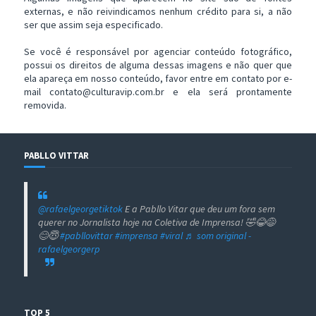
externas, e não reivindicamos nenhum crédito para si, a não
ser que assim seja especificado.
Se você é responsável por agenciar conteúdo fotográfico,
possui os direitos de alguma dessas imagens e não quer que
ela apareça em nosso conteúdo, favor entre em contato por e-
mail contato@culturavip.com.br e ela será prontamente
removida.
PABLLO VITTAR
@rafaelgeorgetiktok
E a Pabllo Vitar que deu um fora sem
querer no Jornalista hoje na Coletiva de Imprensa! 🤣😂😅
😊😇
#pabllovittar
#imprensa
#viral
♬ som original -
rafaelgeorgerp
TOP 5