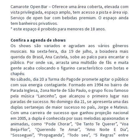
Camarote Open Bar – Oferece uma área coberta, elevada com
vista privilegiada, espaço amplo, tem acesso a pista e área vip.
Serviço de open bar com bebidas premium. O espaço ainda
tem banheiros privativos.
* este espaço é proibido para menores de 18 anos.
Confira a agenda de shows
Os shows são variados e agradam aos vários gêneros
musicais. Na sexta-feira, dia 19 de julho, a boiadeira mais
querida do Brasil, Ana Castela, sobe ao palco para encantar o
público. Por onde vai, arrasta uma multidão de fãs e muita
gente acaba colocando o figurino característico com botas e
chapéu.
No sábado, dia 20 a Turma do Pagode promete agitar o público
com sua energia contagiante. Formado em 1994 no bairro de
Parada Inglesa, Zona Norte de São Paulo, o grupo ficou famoso
pela música “Lancinho”, que alcançou o primeiro lugar nas
paradas de sucesso. No domingo dia 21, se apresenta uma das
duplas sertanejas de maior sucesso no país, Jorge e Mateus.
Com uma carreira de sucesso que ganhou projeção nacional
em 2005, a dupla é conhecida por suas melodias apaixonadas e
animadas, como “Pode Chorar”, “De Tanto Te Querer”, “Voa
Beija-Flor”, “Querendo Te Amar”, “Amo Noite E Dia”,
“Sosseguei”, “Propaganda”, “Todo seu”, “5 Regras” entre