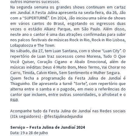
outros inúmeros sucessos.
Na segunda semana os grandes shows continuam em cartaz
em Jundiaí. A Festa Julina apresenta na sexta-feira, dia 26, Jão
com a “SUPERTURNÊ”. Em 2024, Jão iniciou uma série de shows
em vários cantos do Brasil, esgotando os ingressos duas
vezes o estádio Allianz Parque, em São Paulo. Além disso,
neste ano o cantor é uma das atrações confirmadas para subir
nos palcos festivais de músicas Rock in Rio, Rock in Rio Lisboa,
Lollapalooza e The Town.
No sábado, dia 27, tem Luan Santana, com o show “Luan City”. O
repertório de Luan traz sucessos como Morena, Tudo O Que
Você Quiser, Coração Cigano e Abalo Emocional, além de
músicas inéditas: Deus é Muito Bom, Meio Termo, Vai Chorar no
Carro, Tímida, Calvin Klein, Sem Sentimento e Mulher Segura.
Quem fecha a programação da Festa Julina de Jundiaí é
Thiaguinho. Ele apresenta a turnê "Sorte", com repertório que
alterna entre o samba e o pagode
,
em meio a referências do
cantor que incluem, entre outras sonoridades, o afrobeat e o
R&B.
Acompanhe tudo da Festa Julina de Jundiaí nas Redes sociais
(31k seguidores) - @festajulinadejundiai
Serviço – Festa Julina de Jundiaí 2024
Data: 19 a 28 de julho