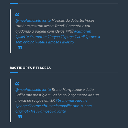
@meufamosofavorito
Musicas da Juliette! Voces
tambem gostam dessa Trend? Comenta e vai
ajudando a pagina com ideias 🫶🏻
#camarim
#juliette
#camarim
#foryou
#fypage
#virall
#pravc
♬
som original - Meu Famoso Favorito
BASTIDORES E FLAGRAS
@meufamosofavorito
Bruna Marquezine e João
Guilherme prestigiam Sasha no lançamento de sua
marca de roupas em SP.
#brunamarquezine
#joaoguilherme
#brunaejoaoguilherme
♬ som
original - Meu Famoso Favorito