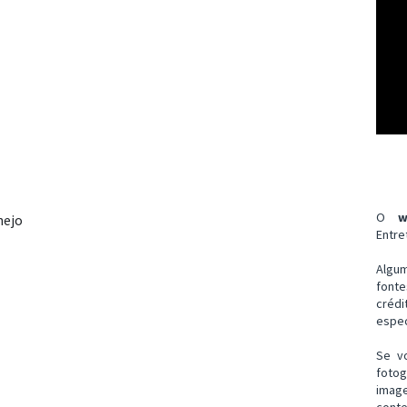
O
w
nejo
Entre
Algu
font
créd
espec
Se v
fotog
imag