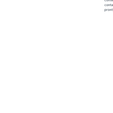
cont
cont
pront