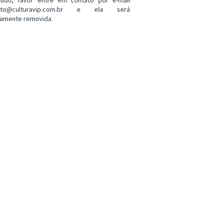
eúdo, favor entre em contato por e-mail
ato@culturavip.com.br e ela será
amente removida.