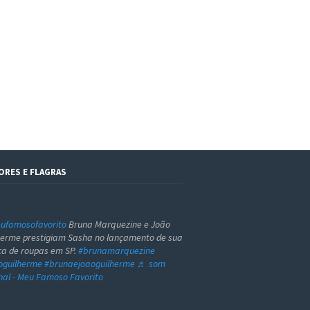
ORES E FLAGRAS
famosofavorito
Bruna Marquezine e João
herme prestigiam Sasha no lançamento de sua
a de roupas em SP.
#brunamarquezine
oguilherme
#brunaejoaoguilherme
♬ som
inal - Meu Famoso Favorito