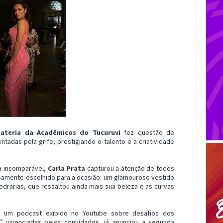
ateria da Acadêmicos do Tucuruvi
fez questão de
adas pela grife, prestigiando o talento e a criatividade
a incomparável,
Carla Prata
capturou a atenção de todos
samente escolhido para a ocasião: um glamouroso vestido
edrarias, que ressaltou ainda mais sua beleza e as curvas
 um podcast exibido no Youtube sobre desafios dos
s” vivenciadas pelos convidados, já anunciou a segunda