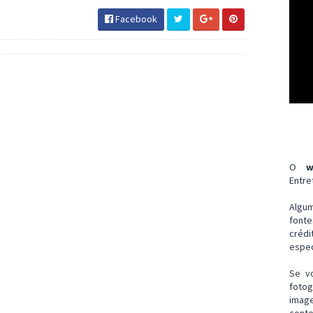
Facebook
O
w
Entre
Algu
font
créd
espec
Se v
fotog
imag