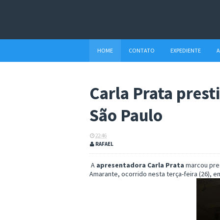
HOME
CONTATO
EXPEDIENTE
A
Carla Prata presti
São Paulo
22:46
RAFAEL
A
apresentadora Carla Prata
marcou pres
Amarante, ocorrido nesta terça-feira (26), e