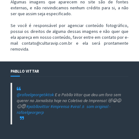
Algumas imagens que aparecem no site são de fontes
externas, e não reivindicamos nenhum crédito para si, a não
ser que assim seja especificado.
Se você é responsável por agenciar conteúdo fotográfico,
possui os direitos de alguma dessas imagens e não quer que
ela apareça em nosso conteúdo, favor entre em contato por e-
mail contato@culturavip.com.br e ela será prontamente
removida.
PABLLO VITTAR
@rafaelgeorgetiktok
E a Pabllo Vitar que deu um fora sem
querer no Jornalista hoje na Coletiva de Imprensa! 🤣😂😅
😊😇
#pabllovittar
#imprensa
#viral
♬ som original -
rafaelgeorgerp