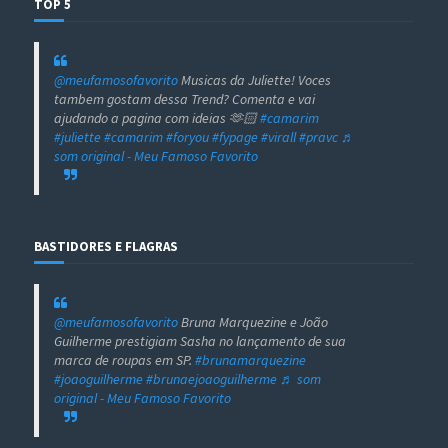
TOP 5
@meufamosofavorito
Musicas da Juliette! Voces
tambem gostam dessa Trend? Comenta e vai
ajudando a pagina com ideias 🫶🏻
#camarim
#juliette
#camarim
#foryou
#fypage
#virall
#pravc
♬
som original - Meu Famoso Favorito
BASTIDORES E FLAGRAS
@meufamosofavorito
Bruna Marquezine e João
Guilherme prestigiam Sasha no lançamento de sua
marca de roupas em SP.
#brunamarquezine
#joaoguilherme
#brunaejoaoguilherme
♬ som
original - Meu Famoso Favorito