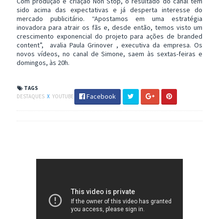
Com produção e criação Non Stop, o resultado do canal tem
sido acima das expectativas e já desperta interesse do
mercado publicitário. “Apostamos em uma estratégia
inovadora para atrair os fãs e, desde então, temos visto um
crescimento exponencial do projeto para ações de branded
content”, avalia Paula Grinover , executiva da empresa. Os
novos vídeos, no canal de Simone, saem às sextas-feiras e
domingos, às 20h.
TAGS
Facebook
DESTAQUES
X
YOUTUBE