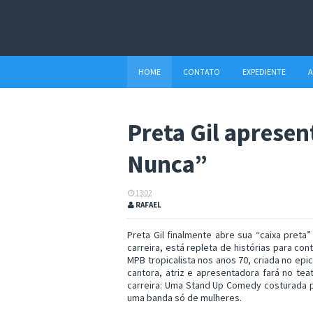
HOME
CONTATO
EXPEDIENTE
A
Preta Gil apresen
Nunca”
13:02
RAFAEL
Preta Gil finalmente abre sua “caixa pret
carreira, está repleta de histórias para co
MPB tropicalista nos anos 70, criada no epic
cantora, atriz e apresentadora fará no te
carreira: Uma Stand Up Comedy costurada 
uma banda só de mulheres.