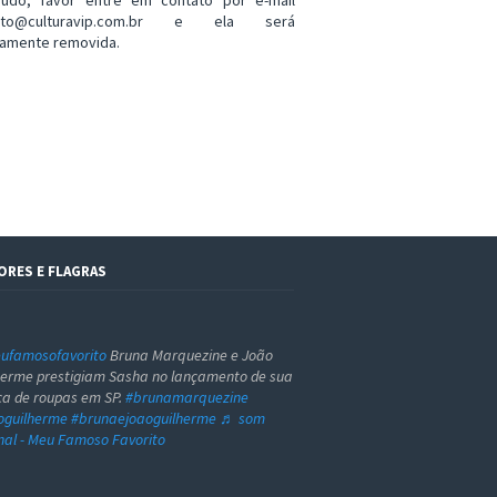
eúdo, favor entre em contato por e-mail
ato@culturavip.com.br e ela será
amente removida.
ORES E FLAGRAS
famosofavorito
Bruna Marquezine e João
herme prestigiam Sasha no lançamento de sua
a de roupas em SP.
#brunamarquezine
oguilherme
#brunaejoaoguilherme
♬ som
inal - Meu Famoso Favorito