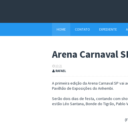
HOME
CONTATO
EXPEDIENTE
A
Arena Carnaval S
10:21
RAFAEL
A primeira edição da Arena Carnaval SP vai a
Pavilhão de Exposições do Anhembi.
Serão dois dias de festa, contando com show
estão Léo Santana, Bonde do Tigrão, Pablo Vitt
(