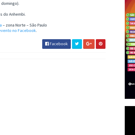
e domingo).
es do Anhembi.
a
– zona Norte – São Paulo
 evento no Facebook
.
Facebook