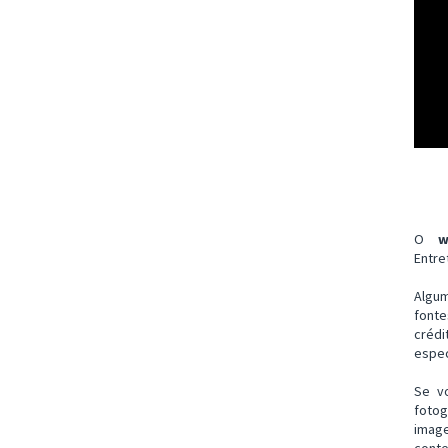
O
w
Entre
Algu
font
créd
espec
Se v
fotog
imag