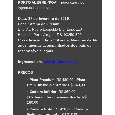
PORTO ALEGRE (POA) -
nova carga de
ingressos disponível
Data: 17 de fevereiro de 2019
Local: Arena do Grêmio
End: Av. Padre Leopoldo Brentano, 110 -
Humaitá, Porto Alegre - RS, 90250-590
Classificação Etária: 14 anos. Menores de 14
anos, apenas acompanhados dos pais ou
responsáveis legais.
Ingressos em:
www.livepass.com.br
PREÇOS
Pista Premium
: R$ 480,00 |
Pista
Premium meia-entrada
: R$ 240,00
Cadeira Inferior
: R$ 360,00
|
Cadeira Inferior meia-entrada
: R$
180,00
Cadeira Gold
: R$ 420,00 |
Cadeira
Gold meia-entrada
: R$ 210,00