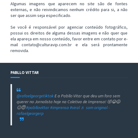
Algumas imagens que aparecem no site são de fontes
externas, e não reivindicamos nenhum crédito para si, a não
ser que assim seja especificado.
Se você é responsável por agenciar conteúdo fotográfico,
possui os direitos de alguma dessas imagens e não quer que
ela apareça em nosso conteúdo, favor entre em contato por e-
mail contato@culturavip.com.br e ela será prontamente
removida.
PABLLO VITTAR
@rafaelgeorgetiktok
E a Pabllo Vitar que deu um fora sem
querer no Jornalista hoje na Coletiva de Imprensa! 🤣😂😅
😊😇
#pabllovittar
#imprensa
#viral
♬ som original -
rafaelgeorgerp