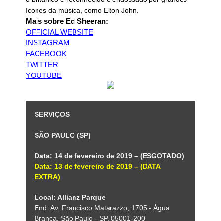
ícones da música, como Elton John.
Mais sobre Ed Sheeran:
OFFICIAL WEBSITE
INSTAGRAM
FACEBOOK
TWITTER
YOUTUBE
SERVIÇOS
SÃO PAULO (SP)
Data: 14 de fevereiro de 2019 – (ESGOTADO)
Data: 13 de fevereiro de 2019 – (DATA
EXTRA)
Local: Allianz Parque
End: Av. Francisco Matarazzo, 1705 - Água
Branca, São Paulo - SP, 05001-200