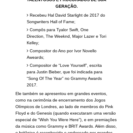
GERAÇÃO.
Recebeu Hal David Starlight de 2017 do
Songwriters Hall of Fame;
Compôs para Tyalor Swift, One
Direction, The Weeknd, Major Lazer e Tori
Kelley;
Compositor do Ano por Ivor Novello
Aweards;
Compositor de “Love Yourself”, escrita
para Justin Bieber, que foi indicada para
“Song Of The Year” no Grammy Awards
2017.
Ele também se apresentou em grandes eventos,
como na cerimônia de encerramento dos Jogos
Olímpicos de Londres, ao lado de membros do Pink
Floyd e do Genesis (quando executaram uma versão
especial de “Wish You Were Here”), e em premiações
da música como Grammy e BRIT Awards. Além disso,
o britânico é reconhecido e endossado por grandes