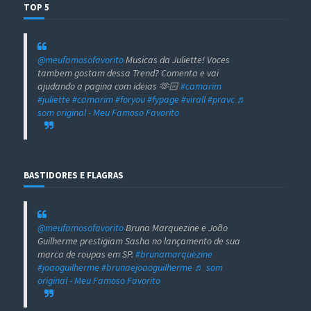
TOP 5
@meufamosofavorito
Musicas da Juliette! Voces
tambem gostam dessa Trend? Comenta e vai
ajudando a pagina com ideias 🫶🏻
#camarim
#juliette
#camarim
#foryou
#fypage
#virall
#pravc
♬
som original - Meu Famoso Favorito
BASTIDORES E FLAGRAS
@meufamosofavorito
Bruna Marquezine e João
Guilherme prestigiam Sasha no lançamento de sua
marca de roupas em SP.
#brunamarquezine
#joaoguilherme
#brunaejoaoguilherme
♬ som
original - Meu Famoso Favorito