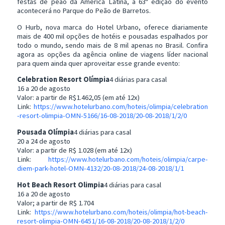
festas de peão da América Latina, a 63ª edição do evento
acontecerá no Parque do Peão de Barretos.
O Hurb, nova marca do Hotel Urbano, oferece diariamente
mais de 400 mil opções de hotéis e pousadas espalhados por
todo o mundo, sendo mais de 8 mil apenas no Brasil. Confira
agora as opções da agência online de viagens líder nacional
para quem ainda quer aproveitar esse grande evento:
Celebration Resort Olímpia
4 diárias para casal
16 a 20 de agosto
Valor: a partir de R$1.462,05 (em até 12x)
Link:
https://www.hotelurbano.com/hoteis/olimpia/celebration
-resort-olimpia-OMN-5166/16-08-2018/20-08-2018/1/2/0
Pousada Olímpia
4 diárias para casal
20 a 24 de agosto
Valor: a partir de R$ 1.028 (em até 12x)
Link:
https://www.hotelurbano.com/hoteis/olimpia/carpe-
diem-park-hotel-OMN-4132/20-08-2018/24-08-2018/1/1
Hot Beach Resort Olimpia
4 diárias para casal
16 a 20 de agosto
Valor; a partir de R$ 1.704
Link:
https://www.hotelurbano.com/hoteis/olimpia/hot-beach-
resort-olimpia-OMN-6451/16-08-2018/20-08-2018/1/2/0