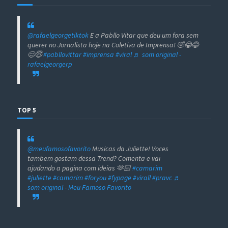
@rafaelgeorgetiktok
E a Pabllo Vitar que deu um fora sem
querer no Jornalista hoje na Coletiva de Imprensa! 🤣😂😅
😊😇
#pabllovittar
#imprensa
#viral
♬ som original -
rafaelgeorgerp
TOP 5
@meufamosofavorito
Musicas da Juliette! Voces
tambem gostam dessa Trend? Comenta e vai
ajudando a pagina com ideias 🫶🏻
#camarim
#juliette
#camarim
#foryou
#fypage
#virall
#pravc
♬
som original - Meu Famoso Favorito