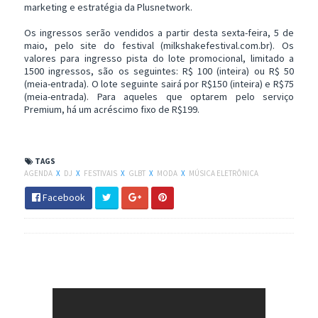
marketing e estratégia da Plusnetwork.
Os ingressos serão vendidos a partir desta sexta-feira, 5 de
maio, pelo site do festival (milkshakefestival.com.br). Os
valores para ingresso pista do lote promocional, limitado a
1500 ingressos, são os seguintes: R$ 100 (inteira) ou R$ 50
(meia-entrada). O lote seguinte sairá por R$150 (inteira) e R$75
(meia-entrada). Para aqueles que optarem pelo serviço
Premium, há um acréscimo fixo de R$199.
TAGS
AGENDA
X
DJ
X
FESTIVAIS
X
GLBT
X
MODA
X
MÚSICA ELETRÔNICA
Facebook