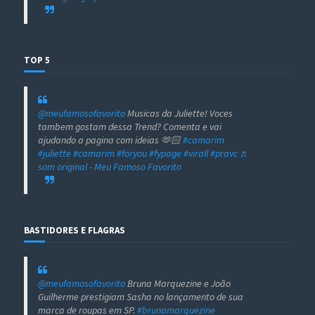
TOP 5
@meufamosofavorito
Musicas da Juliette! Voces
tambem gostam dessa Trend? Comenta e vai
ajudando a pagina com ideias 🫶🏻
#camarim
#juliette
#camarim
#foryou
#fypage
#virall
#pravc
♬
som original - Meu Famoso Favorito
BASTIDORES E FLAGRAS
@meufamosofavorito
Bruna Marquezine e João
Guilherme prestigiam Sasha no lançamento de sua
marca de roupas em SP.
#brunamarquezine