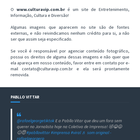
O
www.culturavip.com.br
é um site de Entretenimento,
Informação, Cultura e Diversão!
Algumas imagens que aparecem no site são de fontes
externas, e não reivindicamos nenhum crédito para si, a não
ser que assim seja especificado.
Se você é responsável por agenciar conteúdo fotográfico,
possui os direitos de alguma dessas imagens e não quer que
ela apareça em nosso conteúdo, favor entre em contato por e-
mail contato@culturavip.com.br e ela será prontamente
removida.
PABLLO VITTAR
@rafaelgeorgetiktok
E a Pabllo Vitar que deu um fora sem
querer no Jornalista hoje na Coletiva de Imprensa! 🤣😂😅
😊😇
#pabllovittar
#imprensa
#viral
♬ som original -
rafaelgeorgerp