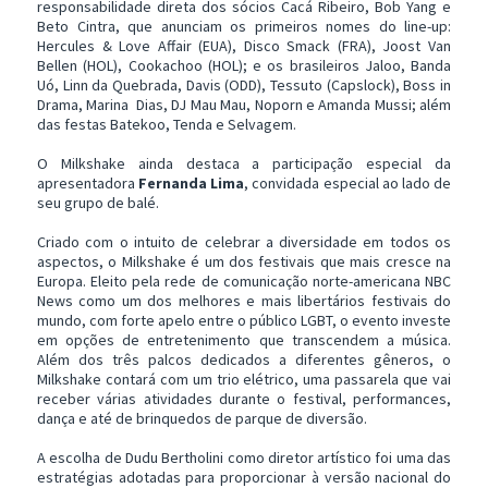
responsabilidade direta dos sócios Cacá Ribeiro, Bob Yang e
Beto Cintra, que anunciam os primeiros nomes do line-up:
Hercules & Love Affair (EUA), Disco Smack (FRA), Joost Van
Bellen (HOL), Cookachoo (HOL); e os brasileiros Jaloo, Banda
Uó, Linn da Quebrada, Davis (ODD), Tessuto (Capslock), Boss in
Drama, Marina Dias, DJ Mau Mau, Noporn e Amanda Mussi; além
das festas Batekoo, Tenda e Selvagem.
O Milkshake ainda destaca a participação especial da
apresentadora
Fernanda Lima
, convidada especial ao lado de
seu grupo de balé.
Criado com o intuito de celebrar a diversidade em todos os
aspectos, o Milkshake é um dos festivais que mais cresce na
Europa. Eleito pela rede de comunicação norte-americana NBC
News como um dos melhores e mais libertários festivais do
mundo, com forte apelo entre o público LGBT, o evento investe
em opções de entretenimento que transcendem a música.
Além dos três palcos dedicados a diferentes gêneros, o
Milkshake contará com um trio elétrico, uma passarela que vai
receber várias atividades durante o festival, performances,
dança e até de brinquedos de parque de diversão.
A escolha de Dudu Bertholini como diretor artístico foi uma das
estratégias adotadas para proporcionar à versão nacional do