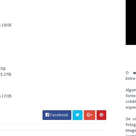
a 19/05
70)
O
w
$ 270)
Entre
Algu
font
a 17/05
créd
espec
Facebook
Se v
fotog
imag