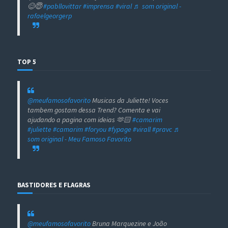
😊😇
#pabllovittar
#imprensa
#viral
♬ som original -
rafaelgeorgerp
TOP 5
@meufamosofavorito
Musicas da Juliette! Voces
tambem gostam dessa Trend? Comenta e vai
ajudando a pagina com ideias 🫶🏻
#camarim
#juliette
#camarim
#foryou
#fypage
#virall
#pravc
♬
som original - Meu Famoso Favorito
BASTIDORES E FLAGRAS
@meufamosofavorito
Bruna Marquezine e João