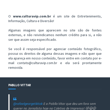
O
www.culturavip.com.br
é um site de Entretenimento,
Informação, Cultura e Diversão!
Algumas imagens que aparecem no site são de fontes
externas, e não reivindicamos nenhum crédito para si, a não
ser que assim seja especificado.
Se você é responsável por agenciar conteúdo fotográfico,
possui os direitos de alguma dessas imagens e não quer que
ela apareça em nosso conteúdo, favor entre em contato por e-
mail contato@culturavip.com.br e ela será prontamente
removida.
PABLLO VITTAR
@rafaelgeorgetiktok
E a Pabllo Vitar que deu um fora sem
querer no Jornalista hoje na Coletiva de Imprensa! 🤣😂😅