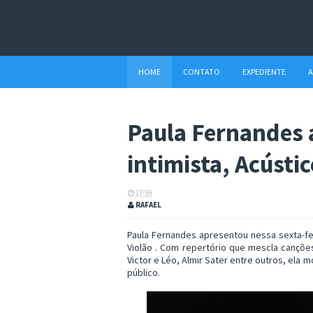
HOME
CONTATO
EXPEDIENTE
A
Paula Fernandes 
intimista, Acústic
17:59
RAFAEL
Paula Fernandes apresentou nessa sexta-fei
Violão . Com repertório que mescla cançõe
Victor e Léo, Almir Sater entre outros, ela 
público.