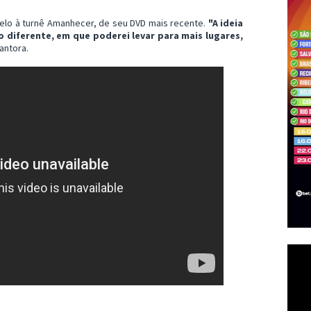
lelo à turnê Amanhecer, de seu DVD mais recente.
"A ideia
 diferente, em que poderei levar para mais lugares,
cantora.