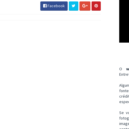
Facebook
O
w
Entre
Algu
font
créd
espec
Se v
fotog
imag