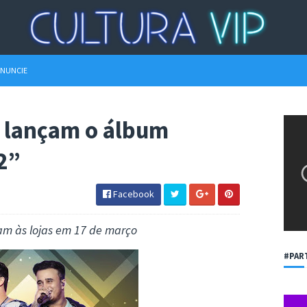
NUNCIE
 lançam o álbum
 2”
Facebook
m às lojas em 17 de março
#PAR