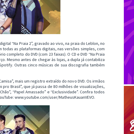
igital “Na Praia 2”, gravado ao vivo, na praia do Leblon, no
m todas as plataformas digitais, nas versões simples, com
ório completo do DVD (com 23 faixas). O CD e DVD “Na Praia
ço. Mesmo antes de chegar às lojas, a dupla já contabiliza
 Spotify. Outras cinco músicas de sua discografia também
Camisa”, mais um registro extraído do novo DVD. Os irmãos
 pro Brasil”, que já passa de 80 milhões de visualizações,
 Chão”, “Papel Amassado” e “Exclusividade”. Confira todos
vo/YouTube: www.youtube.com/user/MatheusKauanVEVO.