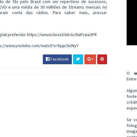
ão de fãs pelo Brasil com um repertório de sucessos,
 VEVO e uma média de 30 milhões de Streams mensais no
aram conta das rádios. Para saber mais, acesse:
tal preferida: https://umusicbrazil.lnk.to/NaPraia2PR
tps://www.youtube.com/watch?v=hjujc5iUNyY
Facebook
O
w
Entre
Algu
font
créd
espec
Se v
fotog
imag