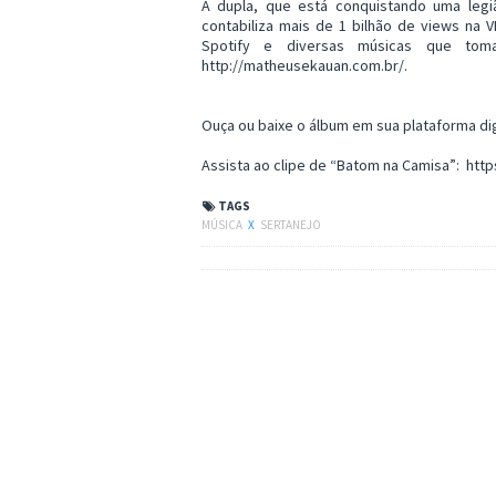
A dupla, que está conquistando uma legi
contabiliza mais de 1 bilhão de views na
Spotify e diversas músicas que tom
http://matheusekauan.com.br/.
Ouça ou baixe o álbum em sua plataforma digi
Assista ao clipe de “Batom na Camisa”: ht
TAGS
MÚSICA
X
SERTANEJO