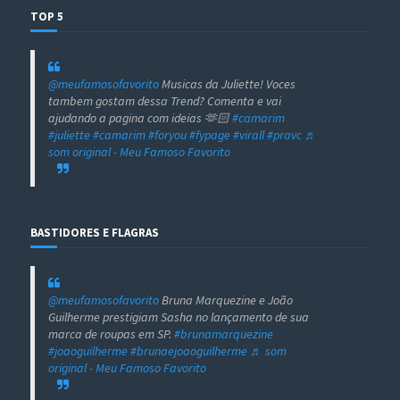
TOP 5
@meufamosofavorito
Musicas da Juliette! Voces
tambem gostam dessa Trend? Comenta e vai
ajudando a pagina com ideias 🫶🏻
#camarim
#juliette
#camarim
#foryou
#fypage
#virall
#pravc
♬
som original - Meu Famoso Favorito
BASTIDORES E FLAGRAS
@meufamosofavorito
Bruna Marquezine e João
Guilherme prestigiam Sasha no lançamento de sua
marca de roupas em SP.
#brunamarquezine
#joaoguilherme
#brunaejoaoguilherme
♬ som
original - Meu Famoso Favorito