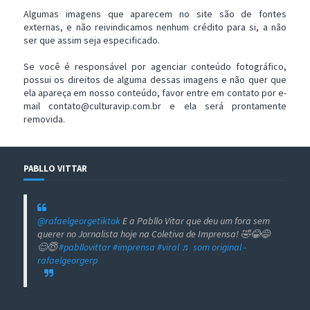
Algumas imagens que aparecem no site são de fontes
externas, e não reivindicamos nenhum crédito para si, a não
ser que assim seja especificado.
Se você é responsável por agenciar conteúdo fotográfico,
possui os direitos de alguma dessas imagens e não quer que
ela apareça em nosso conteúdo, favor entre em contato por e-
mail contato@culturavip.com.br e ela será prontamente
removida.
PABLLO VITTAR
@rafaelgeorgetiktok
E a Pabllo Vitar que deu um fora sem
querer no Jornalista hoje na Coletiva de Imprensa! 🤣😂😅
😊😇
#pabllovittar
#imprensa
#viral
♬ som original -
rafaelgeorgerp