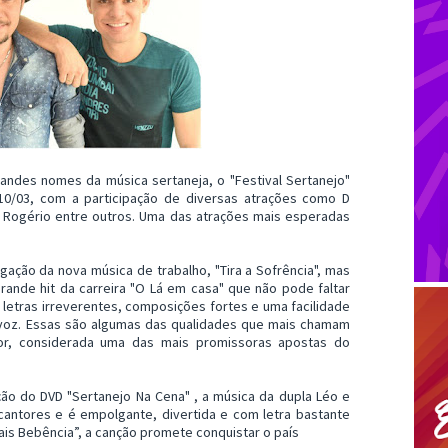
randes nomes da música sertaneja, o "Festival Sertanejo"
 10/03, com a participação de diversas atrações como D
e Rogério entre outros. Uma das atrações mais esperadas
gação da nova música de trabalho, "Tira a Sofrência", mas
ande hit da carreira "O Lá em casa" que não pode faltar
letras irreverentes, composições fortes e uma facilidade
a voz. Essas são algumas das qualidades que mais chamam
ior, considerada uma das mais promissoras apostas do
ão do DVD "Sertanejo Na Cena" , a música da dupla Léo e
cantores e é empolgante, divertida e com letra bastante
Mais Bebência”, a canção promete conquistar o país