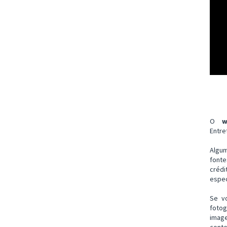
O
w
Entre
Algu
font
créd
espec
Se v
fotog
imag