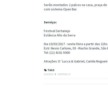
Serão montados 2 palcos na casa, praça de
com sistema Open Bar.
Serviço:
Festival Sertanejo
Estância Alto da Serra
Dia 10/03/2017 - sexta-feira a partir das 21hs
Estr. Nevio Carlone, 03 - Riacho Grande, Sã
Tel: (11) 4101-5000
Atrações: D´Lucca & Gabriel, Camila Nogueira
TAGS
AGENDA
X
SERTANEJO