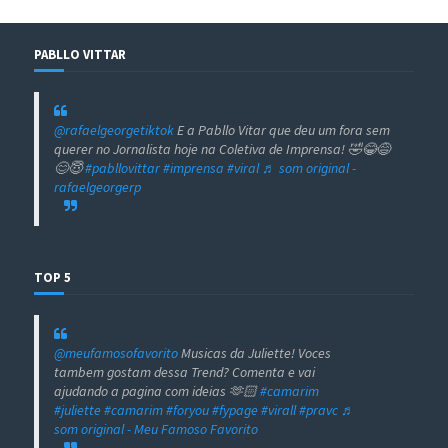
PABLLO VITTAR
@rafaelgeorgetiktok
E a Pabllo Vitar que deu um fora sem
querer no Jornalista hoje na Coletiva de Imprensa! 🤣😂😅
😊😇
#pabllovittar
#imprensa
#viral
♬ som original -
rafaelgeorgerp
TOP 5
@meufamosofavorito
Musicas da Juliette! Voces
tambem gostam dessa Trend? Comenta e vai
ajudando a pagina com ideias 🫶🏻
#camarim
#juliette
#camarim
#foryou
#fypage
#virall
#pravc
♬
som original - Meu Famoso Favorito