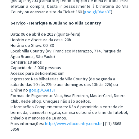
(pista) e R$200 (camarote) tendo a opção de meia entrada. Para
efetuar a compra, basta ir pessoalmente à bilheteria do Vila
County ou acessar o site da Ticket 360 (
goo.gl/0Aes3T
)
Serviço - Henrique & Juliano no Villa Country
Data: 06 de abril de 2017 (quinta-feira)
Horário de Abertura da casa: 20h
Horário do Show: 00h30
Local: Villa Country (Av. Francisco Matarazzo, 774, Parque da
Água Branca, São Paulo)
Censura: 18 anos
Capacidade: 8.000 pessoas
Acesso para deficientes: sim
Ingressos: Nas bilheterias da Villa Country (de segunda a
sábado das 10h às 22h e aos domingos das 13h às 22h) ou
Online no
goo.gl/0Aes3T
Formas de Pagamento: Visa, Visa Electron, MasterCard, Diners
Club, Rede Shop. Cheques não são aceitos.
Informações Complementares: Não é permitido a entrada de
bermuda, camiseta regata, camisa ou boné de time de futebol,
chinelo e menores de 18 anos.
Mais informações:
http://www.villacountry.com.br
| (11) 3868-
5858