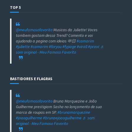
TOP 5
@meufamosofavorito
Musicas da Juliette! Voces
tambem gostam dessa Trend? Comenta e vai
ajudando a pagina com ideias 🫶🏻
#camarim
#juliette
#camarim
#foryou
#fypage
#virall
#pravc
♬
som original - Meu Famoso Favorito
BASTIDORES E FLAGRAS
@meufamosofavorito
Bruna Marquezine e João
Guilherme prestigiam Sasha no lançamento de sua
marca de roupas em SP.
#brunamarquezine
#joaoguilherme
#brunaejoaoguilherme
♬ som
original - Meu Famoso Favorito