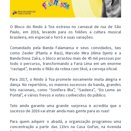
O Bloco do Rindo à Toa estreou no carnaval de rua de São
Paulo, em 2016, levando para os foliões a cultura musical
brasileira, em especial o forró e suas variações.
Comandado pela Banda Falamansa e seus convidados, tais
como Zeider (Planta e Raiz), Marcelo Mira (Alma Djem) e a
Banda Dona Zaíra, o bloco arrastou mais de 45 mil pessoas por
todo o percurso, transformando a Faria Lima em um enorme
“rastapé”, tirando o filião da rotina com Skol, a cerveja oficial.
Para 2017, o Rindo à Toa promete novamente muita alegria e
dança. No repertório, os maiores sucessos da banda, grandes
hits nacionais, como “Sonífera Ilha”, “Saideira”, “Do Leme ao
Pontal”, e vários frevos e xotes conhecidos do público.
Tato ainda garante uma grande surpresa e acredita que o
sucesso de 2016 vai atrair ainda mais gente para as ruas!
Para quem adquirir o abadá, a organização programou uma
concentração a partir das 11hrs na Casa GoFun, na Avenida