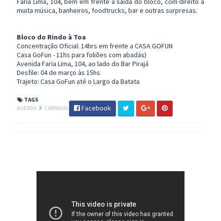
Faria Lima, 104, bem em frente a saída do bloco, com direito a
muita música, banheiros, foodtrucks, bar e outras surpresas.
Bloco do Rindo à Toa
Concentração Oficial: 14hrs em frente a CASA GOFUN
Casa GoFun - 11hs para foliões com abadás)
Avenida Faria Lima, 104, ao lado do Bar Pirajá
Desfile: 04 de março às 15hs
Trajeto: Casa GoFun até o Largo da Batata
TAGS
Facebook
AGENDA
X
CARNAVAL