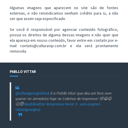
Algumas imagens que aparecem no site são de fontes
externas, e não reivindicamos nenhum crédito para si, a não
ser que assim seja especificado.
Se você é responsável por agenciar conteúdo fotográfico,
possui os direitos de alguma dessas imagens e não quer que
ela apareça em nosso conteúdo, favor entre em contato por e-
mail contato@culturavip.com.br e ela será prontamente
removida.
PABLLO VITTAR
@rafaelgeorgetiktok
E a Pabllo Vitar que deu um fora sem
querer no Jornalista hoje na Coletiva de Imprensa! 🤣😂😅
😊😇
#pabllovittar
#imprensa
#viral
♬ som original -
rafaelgeorgerp