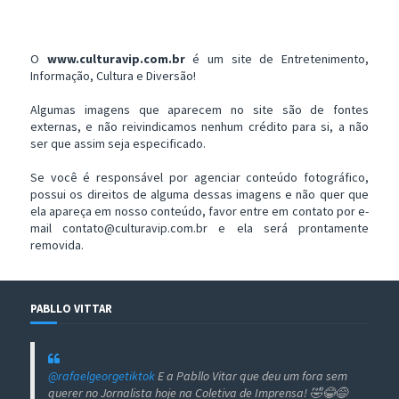
O
www.culturavip.com.br
é um site de Entretenimento,
Informação, Cultura e Diversão!
Algumas imagens que aparecem no site são de fontes
externas, e não reivindicamos nenhum crédito para si, a não
ser que assim seja especificado.
Se você é responsável por agenciar conteúdo fotográfico,
possui os direitos de alguma dessas imagens e não quer que
ela apareça em nosso conteúdo, favor entre em contato por e-
mail contato@culturavip.com.br e ela será prontamente
removida.
PABLLO VITTAR
@rafaelgeorgetiktok
E a Pabllo Vitar que deu um fora sem
querer no Jornalista hoje na Coletiva de Imprensa! 🤣😂😅