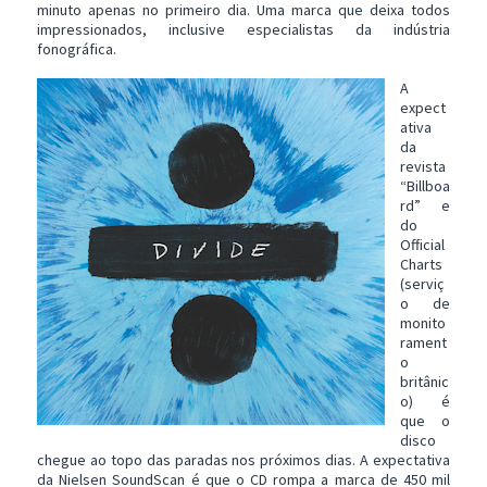
minuto apenas no primeiro dia. Uma marca que deixa todos
impressionados, inclusive especialistas da indústria
fonográfica.
A
expect
ativa
da
revista
“Billboa
rd” e
do
Official
Charts
(serviç
o de
monito
rament
o
britânic
o) é
que o
disco
chegue ao topo das paradas nos próximos dias. A expectativa
da Nielsen SoundScan é que o CD rompa a marca de 450 mil