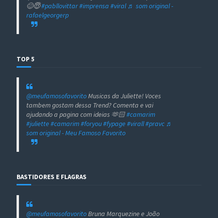
😊😇
#pabllovittar
#imprensa
#viral
♬ som original -
rafaelgeorgerp
TOP 5
@meufamosofavorito
Musicas da Juliette! Voces
tambem gostam dessa Trend? Comenta e vai
ajudando a pagina com ideias 🫶🏻
#camarim
#juliette
#camarim
#foryou
#fypage
#virall
#pravc
♬
som original - Meu Famoso Favorito
BASTIDORES E FLAGRAS
@meufamosofavorito
Bruna Marquezine e João