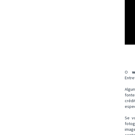
O
w
Entre
Algu
font
créd
espec
Se v
fotog
imag