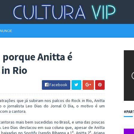
NUNCIE
a porque Anitta é
 in Rio
Facebook
trações que já subiram nos palcos do Rock in Rio, Anitta
 o jornalista Leo Dias do Jornal O Dia, o motivo é um
com a cantora.
#PAR
cantoras mais bem sucedidas no Brasil, e uma das poucas
da. Leo Dias destacou em sua coluna que, apesar de Anitta
 baixadas no Spotify (sendo Rihanna a 1ª, Anitta 2ª, Ariana