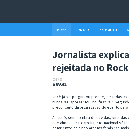
HOME
CONTATO
EXPEDIENTE
A
Jornalista explic
rejeitada no Rock
13:35
RAFAEL
Você já se perguntou porque, de todas as a
nunca se apresentou no festival? Segundo
preconceito da organização do evento para 
Anitta é, sem sombra de dúvidas, uma das 
que almeja uma carreira internacional sóli
estar entre as cinco artistas femininas mais