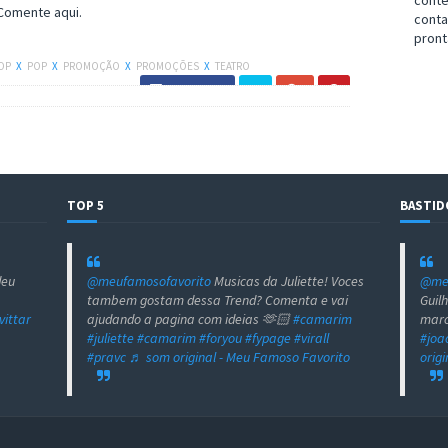
cont
 Comente aqui.
cont
pront
POP
X
POP
X
PROMOÇÃO
X
PROMOÇÕES
X
TEATRO
Facebook
TOP 5
BASTID
deu
@meufamosofavorito
Musicas da Juliette! Voces
@meu
tambem gostam dessa Trend? Comenta e vai
Guil
vittar
ajudando a pagina com ideias 🫶🏻
#camarim
marc
#juliette
#camarim
#foryou
#fypage
#virall
#joa
#pravc
♬ som original - Meu Famoso Favorito
orig