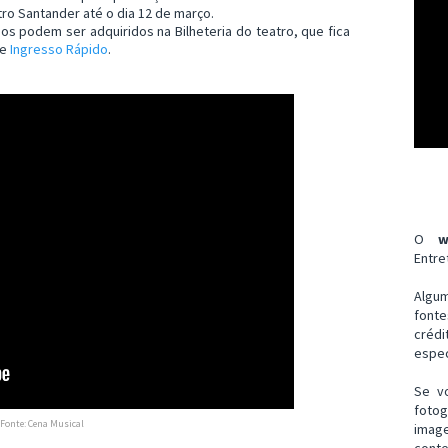
tro Santander até o dia 12 de março.
os podem ser adquiridos na Bilheteria do teatro, que fica
te
Ingresso Rápido
.
O
w
Entre
Algu
font
créd
espec
Se v
fotog
Fonte: Cena Musical
imag