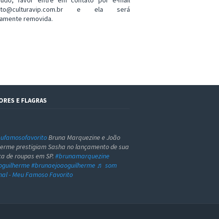
eúdo, favor entre em contato por e-mail
ato@culturavip.com.br e ela será
amente removida.
ORES E FLAGRAS
famosofavorito
Bruna Marquezine e João
herme prestigiam Sasha no lançamento de sua
a de roupas em SP.
#brunamarquezine
oguilherme
#brunaejoaoguilherme
♬ som
inal - Meu Famoso Favorito