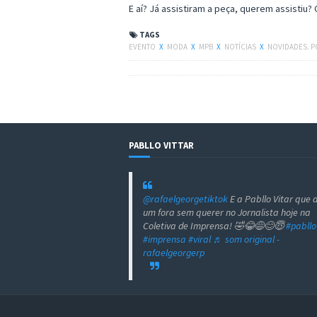
E aí? Já assistiram a peça, querem assistiu?
TAGS
EVENTO
X
MODA
X
MPB
X
NOTÍCIAS
X
NOVIDADES. 
PABLLO VITTAR
@rafaelgeorgetiktok
E a Pabllo Vitar que 
um fora sem querer no Jornalista hoje na
Coletiva de Imprensa! 🤣😂😅😊😇
#pabllo
#imprensa
#viral
♬ som original -
rafaelgeorgerp