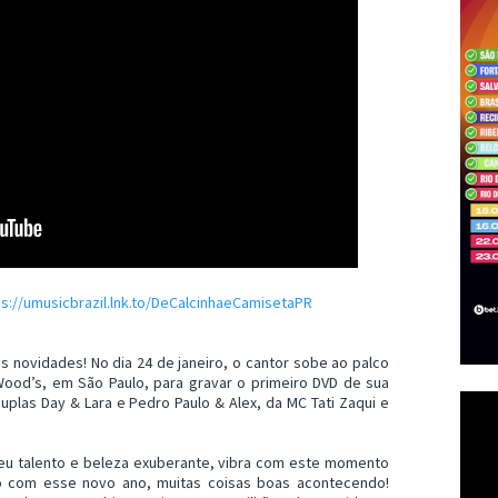
ps://umusicbrazil.lnk.to/DeCalcinhaeCamisetaPR
 novidades! No dia 24 de janeiro, o cantor sobe ao palco
ood’s, em São Paulo, para gravar o primeiro DVD de sua
uplas Day & Lara e Pedro Paulo & Alex, da MC Tati Zaqui e
seu talento e beleza exuberante, vibra com este momento
do com esse novo ano, muitas coisas boas acontecendo!