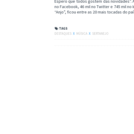
Espero que todos gostem das novidades”. A
no Facebook, 46 mil no Twitter e 745 mil no
“Anjo”, ficou entre as 20 mais tocadas do pa
TAGS
DESTAQUES
X
MÚSICA
X
SERTANEJO