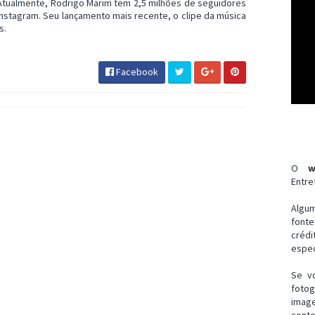
tualmente, Rodrigo Marim tem 2,5 milhões de seguidores
 Instagram. Seu lançamento mais recente, o clipe da música
ís.
Facebook
O
w
Entre
Algu
font
créd
espec
Se v
fotog
imag