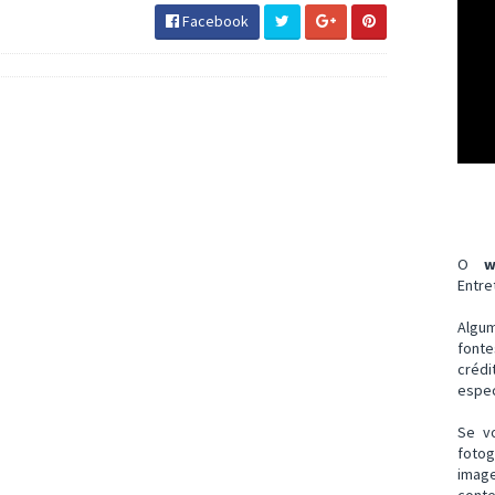
Facebook
O
w
Entre
Algu
font
créd
espec
Se v
fotog
imag