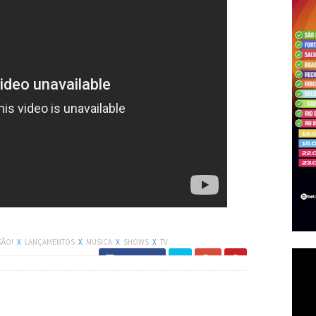
SÃO!
X
LANÇAMENTOS
X
MÚSICA
X
SHOWS
X
TV
Facebook