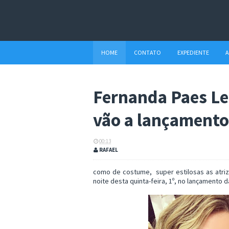
HOME
CONTATO
EXPEDIENTE
A
Fernanda Paes L
vão a lançamento 
00:13
RAFAEL
como de costume, super estilosas as atri
noite desta quinta-feira, 1º, no lançamento 