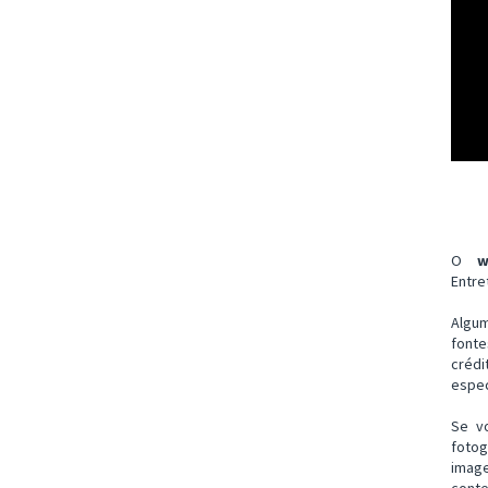
O
w
Entre
Algu
font
créd
espec
Se v
fotog
imag