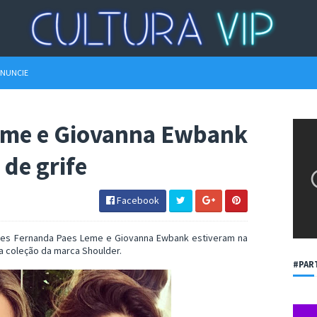
NUNCIE
eme e Giovanna Ewbank
de grife
Facebook
zes Fernanda Paes Leme e Giovanna Ewbank estiveram na
da coleção da marca Shoulder.
#PAR