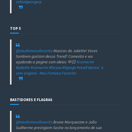
rafaelgeorgerp
TOP 5
@meufamosofavorito
Musicas da Juliette! Voces
tambem gostam dessa Trend? Comenta e vai
ajudando a pagina com ideias 🫶🏻
#camarim
#juliette
#camarim
#foryou
#fypage
#virall
#pravc
♬
som original - Meu Famoso Favorito
BASTIDORES E FLAGRAS
@meufamosofavorito
Bruna Marquezine e João
Guilherme prestigiam Sasha no lançamento de sua