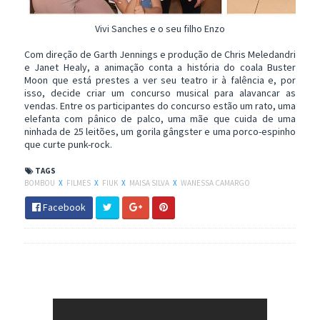
Vivi Sanches e o seu filho Enzo
Com direção de Garth Jennings e produção de Chris Meledandri
e Janet Healy, a animação conta a história do coala Buster
Moon que está prestes a ver seu teatro ir à falência e, por
isso, decide criar um concurso musical para alavancar as
vendas. Entre os participantes do concurso estão um rato, uma
elefanta com pânico de palco, uma mãe que cuida de uma
ninhada de 25 leitões, um gorila gângster e uma porco-espinho
que curte punk-rock.
TAGS
BOMBOU
X
FILMES
X
FIUK
X
MAISA SILVA
X
WANESSA CAMARGO
Facebook