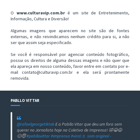
O
www.culturavip.com.br
é um site de Entretenimento,
Informação, Cultura e Diversão!
Algumas imagens que aparecem no site são de fontes
externas, e não reivindicamos nenhum crédito para si, a não
ser que assim seja especificado.
Se você é responsável por agenciar conteúdo fotográfico,
possui os direitos de alguma dessas imagens e não quer que
ela apareça em nosso conteúdo, favor entre em contato por e-
mail contato@culturavip.com.br e ela será prontamente
removida.
PABLLO VITTAR
@rafaelgeorgetiktok
E a Pabllo Vitar que deu um fora sem
querer no Jornalista hoje na Coletiva de Imprensa! 🤣😂😅
😊😇
#pabllovittar
#imprensa
#viral
♬ som original -