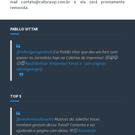
mail contato@culturavip.com.br e ela será prontamente
removida.
PABLLO VITTAR
@rafaelgeorgetiktok
E a Pabllo Vitar que deu um fora sem
querer no Jornalista hoje na Coletiva de Imprensa! 🤣😂😅
😊😇
#pabllovittar
#imprensa
#viral
♬ som original -
rafaelgeorgerp
TOP 5
@meufamosofavorito
Musicas da Juliette! Voces
tambem gostam dessa Trend? Comenta e vai
ajudando a pagina com ideias 🫶🏻
#camarim