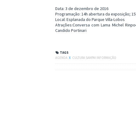
Data: 3 de dezembro de 2016
Programação: 14h abertura da exposição; 1
Local: Esplanada do Parque Villa-Lobos
Atrações:Conversa com Lama Michel Rinpo
Candido Portinari
TAGS
AGENDA
X
CULTURA SAMPA! INFORMAÇÃO