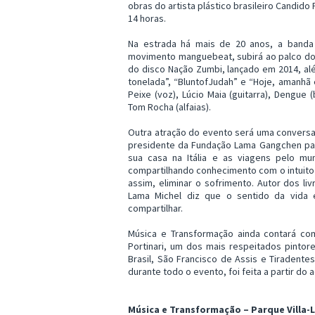
obras do artista plástico brasileiro Candido 
14 horas.
Na estrada há mais de 20 anos, a banda
movimento manguebeat, subirá ao palco do
do disco Nação Zumbi, lançado em 2014, a
tonelada”, “BluntofJudah” e “Hoje, amanhã
Peixe (voz), Lúcio Maia (guitarra), Dengue (
Tom Rocha (alfaias).
Outra atração do evento será uma conversa
presidente da Fundação Lama Gangchen para 
sua casa na Itália e as viagens pelo m
compartilhando conhecimento com o intuito d
assim, eliminar o sofrimento. Autor dos l
Lama Michel diz que o sentido da vida 
compartilhar.
Música e Transformação ainda contará co
Portinari, um dos mais respeitados pintor
Brasil, São Francisco de Assis e Tiradente
durante todo o evento, foi feita a partir do a
Música e Transformação – Parque Villa-