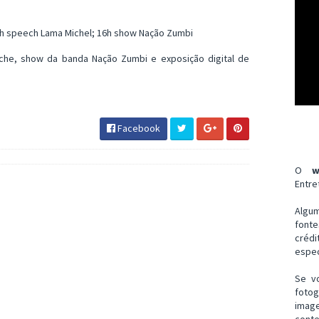
5h speech Lama Michel; 16h show Nação Zumbi
che, show da banda Nação Zumbi e exposição digital de
Facebook
O
w
Entre
Algu
font
créd
espec
Se v
fotog
imag