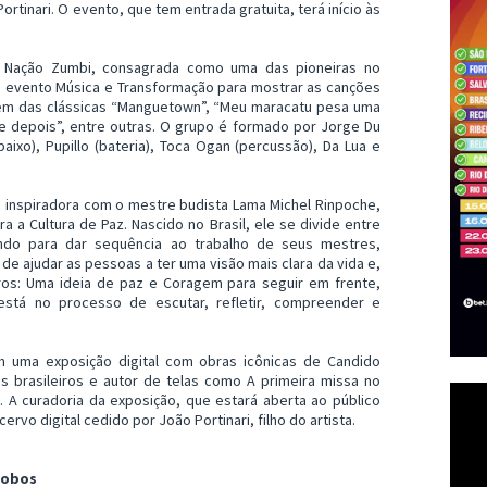
Portinari. O evento, que tem entrada gratuita, terá início às
 Nação Zumbi, consagrada como uma das pioneiras no
 evento Música e Transformação para mostrar as canções
lém das clássicas “Manguetown”, “Meu maracatu pesa uma
 e depois”, entre outras. O grupo é formado por Jorge Du
baixo), Pupillo (bateria), Toca Ogan (percussão), Da Lua e
 inspiradora com o mestre budista Lama Michel Rinpoche,
a Cultura de Paz. Nascido no Brasil, ele se divide entre
undo para dar sequência ao trabalho de seus mestres,
e ajudar as pessoas a ter uma visão mais clara da vida e,
ivros: Uma ideia de paz e Coragem para seguir em frente,
está no processo de escutar, refletir, compreender e
m uma exposição digital com obras icônicas de Candido
es brasileiros e autor de telas como A primeira missa no
s. A curadoria da exposição, que estará aberta ao público
cervo digital cedido por João Portinari, filho do artista.
Lobos