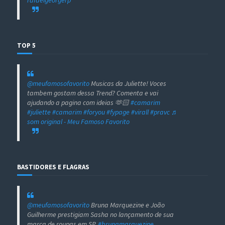
rafaelgeorgerp
TOP 5
@meufamosofavorito
Musicas da Juliette! Voces
tambem gostam dessa Trend? Comenta e vai
ajudando a pagina com ideias 🫶🏻
#camarim
#juliette
#camarim
#foryou
#fypage
#virall
#pravc
♬
som original - Meu Famoso Favorito
BASTIDORES E FLAGRAS
@meufamosofavorito
Bruna Marquezine e João
Guilherme prestigiam Sasha no lançamento de sua
marca de roupas em SP.
#brunamarquezine