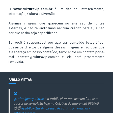
O
www.culturavip.com.br
é um site de Entretenimento,
Informação, Cultura e Diversão!
Algumas imagens que aparecem no site são de fontes
externas, e não reivindicamos nenhum crédito para si, a não
ser que assim seja especificado.
Se você é responsável por agenciar conteúdo fotográfico,
possui os direitos de alguma dessas imagens e não quer que
ela apareça em nosso conteúdo, favor entre em contato por e-
mail contato@culturavip.com.br e ela será prontamente
removida.
PABLLO VITTAR
@rafaelgeorgetiktok
E a Pabllo Vitar que deu um fora sem
querer no Jornalista hoje na Coletiva de Imprensa! 🤣😂😅
😊😇
#pabllovittar
#imprensa
#viral
♬ som original -