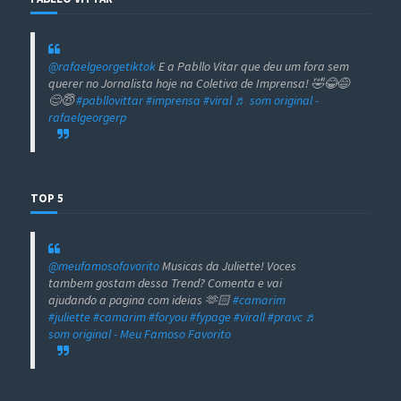
@rafaelgeorgetiktok
E a Pabllo Vitar que deu um fora sem
querer no Jornalista hoje na Coletiva de Imprensa! 🤣😂😅
😊😇
#pabllovittar
#imprensa
#viral
♬ som original -
rafaelgeorgerp
TOP 5
@meufamosofavorito
Musicas da Juliette! Voces
tambem gostam dessa Trend? Comenta e vai
ajudando a pagina com ideias 🫶🏻
#camarim
#juliette
#camarim
#foryou
#fypage
#virall
#pravc
♬
som original - Meu Famoso Favorito