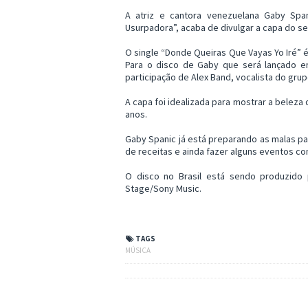
A atriz e cantora venezuelana Gaby Span
Usurpadora”, acaba de divulgar a capa do seu
O single “Donde Queiras Que Vayas Yo Iré” é
Para o disco de Gaby que será lançado 
participação de Alex Band, vocalista do grup
A capa foi idealizada para mostrar a beleza 
anos.
Gaby Spanic já está preparando as malas para
de receitas e ainda fazer alguns eventos co
O disco no Brasil está sendo produzido p
Stage/Sony Music.
TAGS
MÚSICA