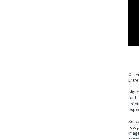
O
w
Entre
Algu
font
créd
espec
Se v
fotog
imag