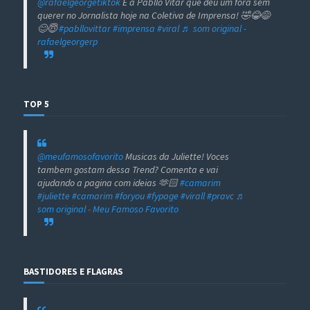
@rafaelgeorgetiktok
E a Pabllo Vitar que deu um fora sem
querer no Jornalista hoje na Coletiva de Imprensa! 🤣😂😅
😊😇
#pabllovittar
#imprensa
#viral
♬ som original -
rafaelgeorgerp
TOP 5
@meufamosofavorito
Musicas da Juliette! Voces
tambem gostam dessa Trend? Comenta e vai
ajudando a pagina com ideias 🫶🏻
#camarim
#juliette
#camarim
#foryou
#fypage
#virall
#pravc
♬
som original - Meu Famoso Favorito
BASTIDORES E FLAGRAS