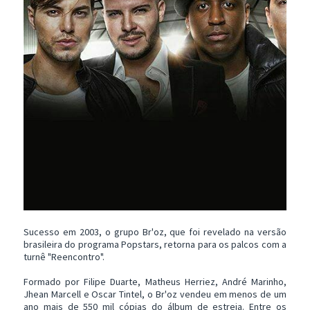
Sucesso em 2003, o grupo Br'oz, que foi revelado na versão
brasileira do programa Popstars, retorna para os palcos com a
turnê "Reencontro".
Formado por Filipe Duarte, Matheus Herriez, André Marinho,
Jhean Marcell e Oscar Tintel, o Br'oz vendeu em menos de um
ano mais de 550 mil cópias do álbum de estreia. Entre os