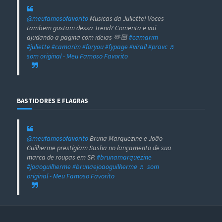
@meufamosofavorito
Musicas da Juliette! Voces
tambem gostam dessa Trend? Comenta e vai
ajudando a pagina com ideias 🫶🏻
#camarim
#juliette
#camarim
#foryou
#fypage
#virall
#pravc
♬
som original - Meu Famoso Favorito
BASTIDORES E FLAGRAS
@meufamosofavorito
Bruna Marquezine e João
Guilherme prestigiam Sasha no lançamento de sua
marca de roupas em SP.
#brunamarquezine
#joaoguilherme
#brunaejoaoguilherme
♬ som
original - Meu Famoso Favorito