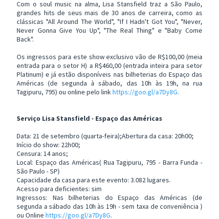
Com o soul music na alma, Lisa Stansfield traz a São Paulo,
grandes hits de seus mais de 30 anos de carreira, como as
clássicas "All Around The World", "If I Hadn't Got You", "Never,
Never Gonna Give You Up", "The Real Thing" e "Baby Come
Back".
Os ingressos para este show exclusivo vão de R$100,00 (meia
entrada para o setor H) a R$460,00 (entrada inteira para setor
Platinum) e já estão disponíveis nas bilheterias do Espaço das
Américas (de segunda à sábado, das 10h às 19h, na rua
Tagipuru, 795) ou online pelo link
https://goo.gl/a7Dy8G
.
Serviço Lisa Stansfield - Espaço das Américas
Data: 21 de setembro (quarta-feira);Abertura da casa: 20h00;
Início do show: 22h00;
Censura: 14 anos;
Local: Espaço das Américas( Rua Tagipuru, 795 - Barra Funda -
São Paulo - SP)
Capacidade da casa para este evento: 3.082 lugares.
Acesso para deficientes: sim
Ingressos: Nas bilheterias do Espaço das Américas (de
segunda a sábado das 10h às 19h - sem taxa de conveniência )
ou Online
https://goo.gl/a7Dy8G
.