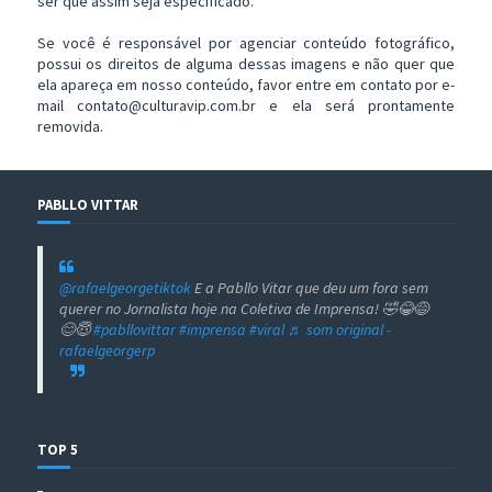
ser que assim seja especificado.
Se você é responsável por agenciar conteúdo fotográfico,
possui os direitos de alguma dessas imagens e não quer que
ela apareça em nosso conteúdo, favor entre em contato por e-
mail contato@culturavip.com.br e ela será prontamente
removida.
PABLLO VITTAR
@rafaelgeorgetiktok
E a Pabllo Vitar que deu um fora sem
querer no Jornalista hoje na Coletiva de Imprensa! 🤣😂😅
😊😇
#pabllovittar
#imprensa
#viral
♬ som original -
rafaelgeorgerp
TOP 5