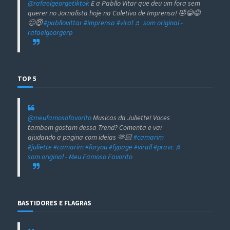
@rafaelgeorgetiktok
E a Pabllo Vitar que deu um fora sem
querer no Jornalista hoje na Coletiva de Imprensa! 🤣😂😅
😊😇
#pabllovittar
#imprensa
#viral
♬ som original -
rafaelgeorgerp
TOP 5
@meufamosofavorito
Musicas da Juliette! Voces
tambem gostam dessa Trend? Comenta e vai
ajudando a pagina com ideias 🫶🏻
#camarim
#juliette
#camarim
#foryou
#fypage
#virall
#pravc
♬
som original - Meu Famoso Favorito
BASTIDORES E FLAGRAS