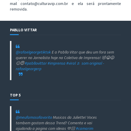
mail contato@culturavip.com.br e ela será prontamente
removida.
PABLLO VITTAR
@rafaelgeorgetiktok
E a Pabllo Vitar que deu um fora sem
querer no Jornalista hoje na Coletiva de Imprensa! 🤣😂😅
😊😇
#pabllovittar
#imprensa
#viral
♬ som original -
rafaelgeorgerp
TOP 5
@meufamosofavorito
Musicas da Juliette! Voces
tambem gostam dessa Trend? Comenta e vai
ajudando a pagina com ideias 🫶🏻
#camarim