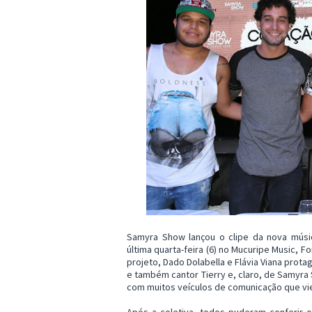
Samyra Show lançou o clipe da nova músi
última quarta-feira (6) no Mucuripe Music, F
projeto, Dado Dolabella e Flávia Viana prota
e também cantor Tierry e, claro, de Samyra
com muitos veículos de comunicação que vier
Após a coletiva, todos puderam conferir 