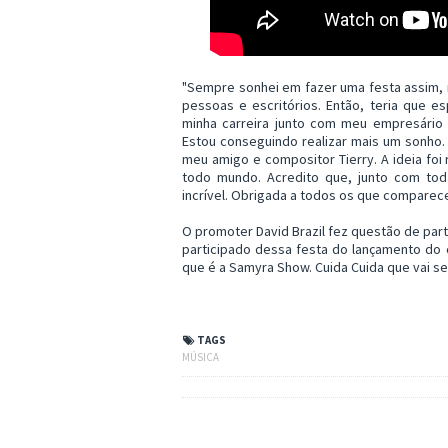
"Sempre sonhei em fazer uma festa assim,
pessoas e escritórios. Então, teria que e
minha carreira junto com meu empresário 
Estou conseguindo realizar mais um sonho
meu amigo e compositor Tierry. A ideia fo
todo mundo. Acredito que, junto com toda
incrível. Obrigada a todos os que comparec
O promoter David Brazil fez questão de parti
participado dessa festa do lançamento do
que é a Samyra Show. Cuida Cuida que vai se
TAGS
MÚSICA