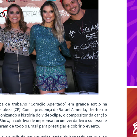
ca de trabalho “Coração Apertado” em grande estilo na
ortaleza (CE)! Com a presença de Rafael Almeida, diretor do
gonizando a história do videoclipe, o compositor da canção
 Show, a coletiva de imprensa foi um verdadeiro sucesso e
am de todo o Brasil para prestigiar e cobrir o evento.
o clipe exibido em um telão atrás da bancada em que os