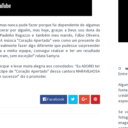
 mas nunca pude fazer porque fui dependente de algumas
sperar por alguém, mas hoje, graças a Deus sou dona da
Paulinho Ragazzo e também meu marido, Fábio Oliveira.
. A música "Coração Apertado" veio como um presente do
i realmente fazer algo diferente que pudesse surpreender
 a minha equipe, consegui realizar e ter um resultado
eram, sem exceção!" relata Samyra.
cipar e levar muita alegria aos convidados. “Eu ADOREI ter
O
w
 clipe de "Coração Apertado" dessa cantora MARAVILHOSA
Entre
r sucesso!” diz o promoter.
Algu
font
créd
Facebook
espec
Se v
fotog
imag