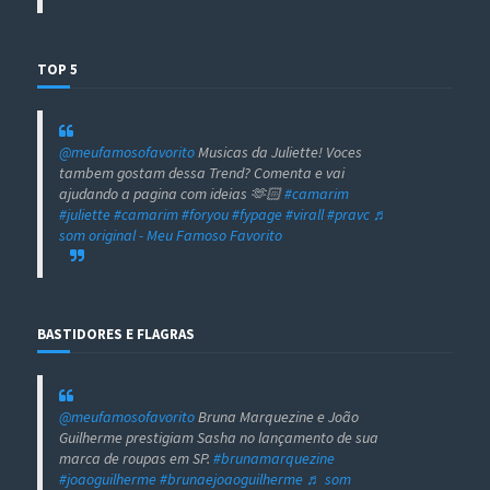
TOP 5
@meufamosofavorito
Musicas da Juliette! Voces
tambem gostam dessa Trend? Comenta e vai
ajudando a pagina com ideias 🫶🏻
#camarim
#juliette
#camarim
#foryou
#fypage
#virall
#pravc
♬
som original - Meu Famoso Favorito
BASTIDORES E FLAGRAS
@meufamosofavorito
Bruna Marquezine e João
Guilherme prestigiam Sasha no lançamento de sua
marca de roupas em SP.
#brunamarquezine
#joaoguilherme
#brunaejoaoguilherme
♬ som