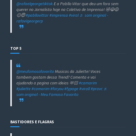
@rafaelgeorgetiktok
E a Pabllo Vitar que deu um fora sem
querer no Jornalista hoje na Coletiva de Imprensa! 🤣😂😅
😊😇
#pabllovittar
#imprensa
#viral
♬ som original -
rafaelgeorgerp
TOP 5
@meufamosofavorito
Musicas da Juliette! Voces
tambem gostam dessa Trend? Comenta e vai
ajudando a pagina com ideias 🫶🏻
#camarim
#juliette
#camarim
#foryou
#fypage
#virall
#pravc
♬
som original - Meu Famoso Favorito
BASTIDORES E FLAGRAS