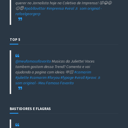
querer no Jornalista hoje na Coletiva de Imprensa! 🤣😂😅
😊😇
#pabllovittar
#imprensa
#viral
♬ som original -
rafaelgeorgerp
TOP 5
@meufamosofavorito
Musicas da Juliette! Voces
tambem gostam dessa Trend? Comenta e vai
ajudando a pagina com ideias 🫶🏻
#camarim
#juliette
#camarim
#foryou
#fypage
#virall
#pravc
♬
som original - Meu Famoso Favorito
BASTIDORES E FLAGRAS