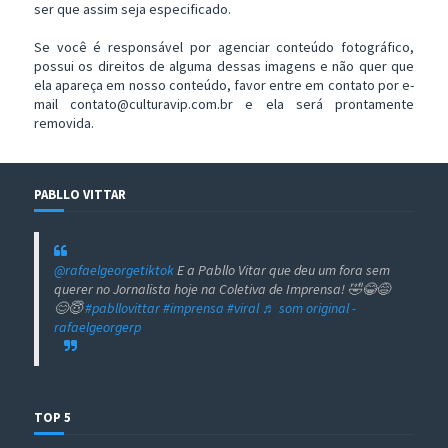
ser que assim seja especificado.
Se você é responsável por agenciar conteúdo fotográfico,
possui os direitos de alguma dessas imagens e não quer que
ela apareça em nosso conteúdo, favor entre em contato por e-
mail contato@culturavip.com.br e ela será prontamente
removida.
PABLLO VITTAR
@rafaelgeorgetiktok
E a Pabllo Vitar que deu um fora sem
querer no Jornalista hoje na Coletiva de Imprensa! 🤣😂😅
😊😇
#pabllovittar
#imprensa
#viral
♬ som original -
rafaelgeorgerp
TOP 5