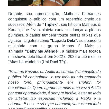
Durante sua apresentação, Matheus Fernandes
conquistou o público com um repertório cheio de
sucessos. Além de
“Triplex”,
seu hit com Matheus &
Kauan, que fez a plateia cantar e dançar a plenos
pulmões, o cantor também trouxe outras faixas que
agitaram a galera como
“Lapada Dela”,
sua parceria
milionária com o grupo Menos é Mais; a
animada
“Baby Me Atende”,
a música mais tocada
em shows pelo Brasil em 2022 e 2023 e até mesmo
“Altas Loucurinhas (Uni Duni Tê)”.
"Estar no Ensaios da Anitta foi surreal! A animação do
público foi contagiante, e ver todo mundo cantando
nosso forró, principalmente em 'Triplex', foi
emocionante. Quero agradecer mais uma vez a Anitta
por esta oportunidade, é sempre incrível estar ao lado
de artistas tão especiais incluindo a Pablo e a
Lauana. E esse é só o pré-carnaval, vamos com tudo