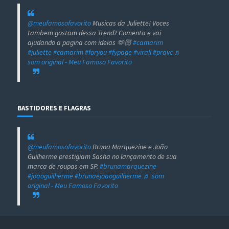
@meufamosofavorito
Musicas da Juliette! Voces
tambem gostam dessa Trend? Comenta e vai
ajudando a pagina com ideias 🫶🏻
#camarim
#juliette
#camarim
#foryou
#fypage
#virall
#pravc
♬
som original - Meu Famoso Favorito
BASTIDORES E FLAGRAS
@meufamosofavorito
Bruna Marquezine e João
Guilherme prestigiam Sasha no lançamento de sua
marca de roupas em SP.
#brunamarquezine
#joaoguilherme
#brunaejoaoguilherme
♬ som
original - Meu Famoso Favorito