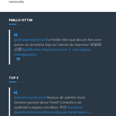
removida.
PABLLO VITTAR
@rafaelgeorgetiktok
E a Pabllo Vitar que deu um fora sem
querer no Jornalista hoje na Coletiva de Imprensa! 🤣😂😅
😊😇
#pabllovittar
#imprensa
#viral
♬ som original -
rafaelgeorgerp
TOP 5
@meufamosofavorito
Musicas da Juliette! Voces
tambem gostam dessa Trend? Comenta e vai
ajudando a pagina com ideias 🫶🏻
#camarim
#juliette
#camarim
#foryou
#fypage
#virall
#pravc
♬