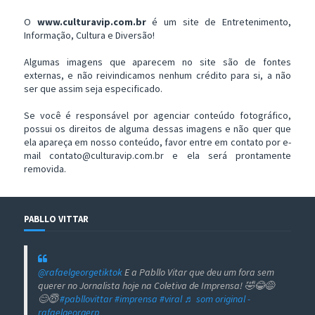
O
www.culturavip.com.br
é um site de Entretenimento,
Informação, Cultura e Diversão!
Algumas imagens que aparecem no site são de fontes
externas, e não reivindicamos nenhum crédito para si, a não
ser que assim seja especificado.
Se você é responsável por agenciar conteúdo fotográfico,
possui os direitos de alguma dessas imagens e não quer que
ela apareça em nosso conteúdo, favor entre em contato por e-
mail contato@culturavip.com.br e ela será prontamente
removida.
PABLLO VITTAR
@rafaelgeorgetiktok
E a Pabllo Vitar que deu um fora sem
querer no Jornalista hoje na Coletiva de Imprensa! 🤣😂😅
😊😇
#pabllovittar
#imprensa
#viral
♬ som original -
rafaelgeorgerp